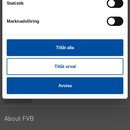
Statistik
Marknadsföring
Energy
Industry
Real Estate
Tillåt alla
Electrical & Automation
Water & Sewage
About Cookies
Tillåt urval
Privacy Policy
Contact Us
Avvisa
Top
About FVB