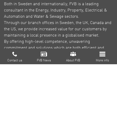
Both in Sweden and internationally, FVB is a leading
consultant in the Energy, Industry, Property, Electrical &
Automation and Water & Sewage sectors.
Through our branch offices in Sweden, the UK, Canada and
the US, we provide increased value for our customers by
maintaining a local presence in a globalised market.
By offering high-level competence, unwavering
commitment and solutions which are both efficient and
green, our goal is to reduce environmental impact,
About FVB
contribute to a sustainable society and create profitability
Contact us
FVB News
About FVB
More info
for our customers.
Research & Development
Education
About Cookies
Privacy Policy