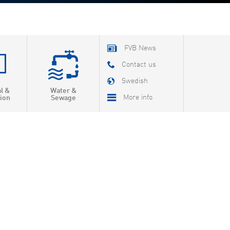
FVB News
Contact us
Swedish
al &
Water &
More info
ion
Sewage
About FVB
R & D
Education
About Cookies
Privacy Policy