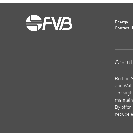
Energy
Contact 
Abou
Both in 
and Wate
Through 
maintain
By offer
reduce e