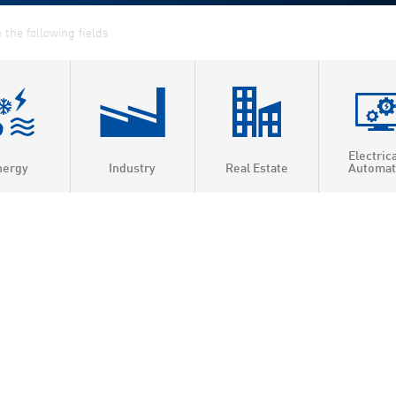
Electric
nergy
Industry
Real Estate
Automat
ed Heat & Power
t heating
t cooling
2026-08-07
 efficiency
as