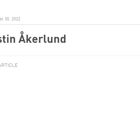
ch & Development
t 30, 2022
stin Åkerlund
ARTICLE