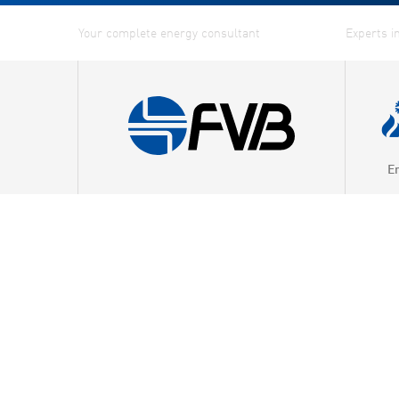
E
Combin
Distric
Distric
Energy
Fuel G