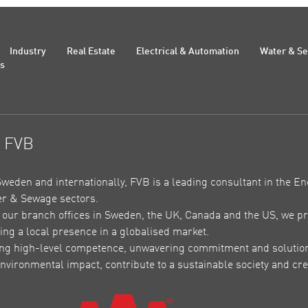
Industry
Real Estate
Electrical & Automation
Water & S
Us
t FVB
Sweden and internationally, FVB is a leading consultant in the En
r & Sewage sectors.
our branch offices in Sweden, the UK, Canada and the US, we pr
ing a local presence in a globalised market.
ing high-level competence, unwavering commitment and solutions 
nvironmental impact, contribute to a sustainable society and crea