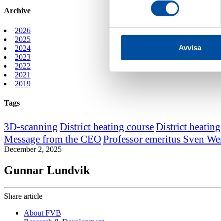
Archive
2026
2025
Avvisa
2024
2023
2022
2021
2019
Tags
3D-scanning
District heating course
District heating
Message from the CEO
Professor emeritus Sven We
December 2, 2025
Gunnar Lundvik
Share article
About FVB