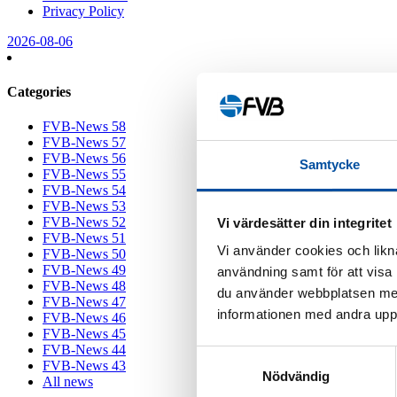
Privacy Policy
2026-08-06
Categories
FVB-News 58
FVB-News 57
FVB-News 56
Samtycke
FVB-News 55
FVB-News 54
FVB-News 53
FVB-News 52
Vi värdesätter din integritet
FVB-News 51
Vi använder cookies och likna
FVB-News 50
FVB-News 49
användning samt för att visa
FVB-News 48
du använder webbplatsen med
FVB-News 47
informationen med andra uppgi
FVB-News 46
FVB-News 45
FVB-News 44
Samtyckesval
FVB-News 43
Nödvändig
All news