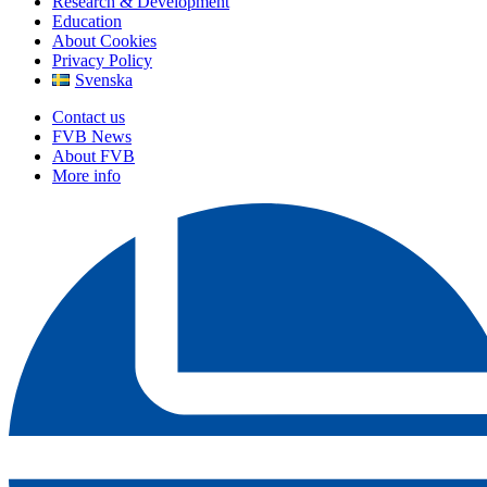
Research & Development
Education
About Cookies
Privacy Policy
Svenska
Contact us
FVB News
About FVB
More info