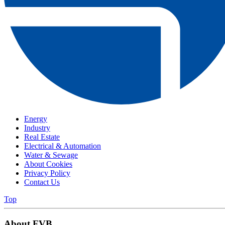
Energy
Industry
Real Estate
Electrical & Automation
Water & Sewage
About Cookies
Privacy Policy
Contact Us
Top
About FVB