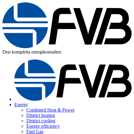
Den kompletta energikonsulten
Energy
Combined Heat & Power
District heating
District cooling
Energy efficiency
Fuel Gas