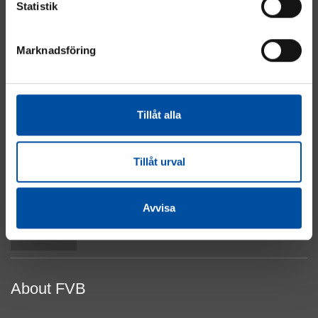
Statistik
Marknadsföring
Energy
Industry
Real Estate
Tillåt alla
Electrical & Automation
Water & Sewage
About Cookies
Tillåt urval
Privacy Policy
Contact Us
Avvisa
Top
About FVB