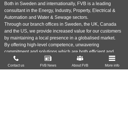
Both in Sweden and internationally, FVB is a leading
consultant in the Energy, Industry, Property, Electrical &
Automation and Water & Sewage sectors.
Through our branch offices in Sweden, the UK, Canada
and the US, we provide increased value for our customers
by maintaining a local presence in a globalised market.
By offering high-level competence, unwavering
commitment and solutions which are both efficient and
green, our goal is to reduce environmental impact,
About FVB
contribute to a sustainable society and create profitability
Contact us
FVB News
About FVB
More info
for our customers.
Research & Development
Education
About Cookies
Privacy Policy