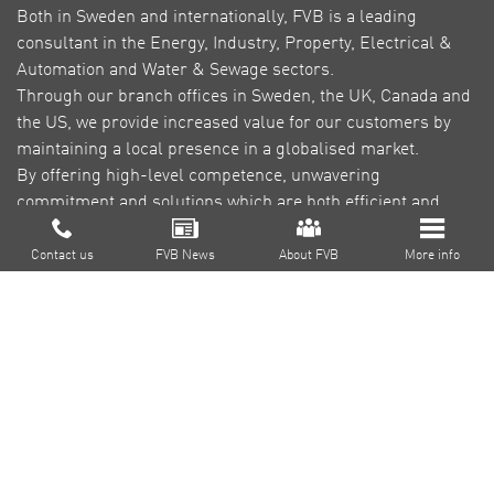
Both in Sweden and internationally, FVB is a leading
consultant in the Energy, Industry, Property, Electrical &
Automation and Water & Sewage sectors.
Through our branch offices in Sweden, the UK, Canada and
the US, we provide increased value for our customers by
maintaining a local presence in a globalised market.
By offering high-level competence, unwavering
commitment and solutions which are both efficient and
green, our goal is to reduce environmental impact,
About FVB
contribute to a sustainable society and create profitability
Contact us
FVB News
About FVB
More info
for our customers.
Research & Development
Education
About Cookies
Privacy Policy