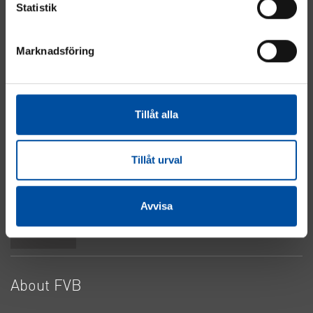
Statistik
Marknadsföring
Energy
Industry
Real Estate
Tillåt alla
Electrical & Automation
Water & Sewage
About Cookies
Tillåt urval
Privacy Policy
Contact Us
Avvisa
Top
About FVB