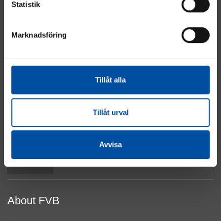
Statistik
Marknadsföring
Energy
Industry
Real Estate
Tillåt alla
Electrical & Automation
Water & Sewage
About Cookies
Tillåt urval
Privacy Policy
Contact Us
Avvisa
Top
About FVB