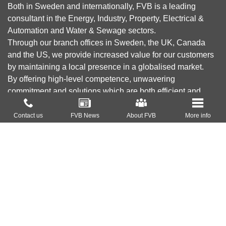
Both in Sweden and internationally, FVB is a leading
consultant in the Energy, Industry, Property, Electrical &
Automation and Water & Sewage sectors.
Through our branch offices in Sweden, the UK, Canada
and the US, we provide increased value for our customers
by maintaining a local presence in a globalised market.
By offering high-level competence, unwavering
commitment and solutions which are both efficient and
green, our goal is to reduce environmental impact,
About FVB
contribute to a sustainable society and create profitability
Contact us
FVB News
About FVB
More info
for our customers.
Research & Development
Education
About Cookies
Privacy Policy