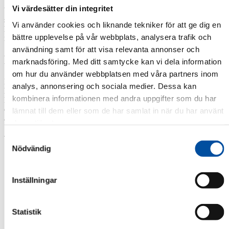
Vi värdesätter din integritet
Vi arbetar hårt för att säkerställa att din verksamhet uppfyller de
stränga miljökvalitetsnormer som gäller. Vår erfarenhet och kunskap
Vi använder cookies och liknande tekniker för att ge dig en
hjälper dig att följa lagstiftningen och minimera din påverkan på
bättre upplevelse på vår webbplats, analysera trafik och
miljön.
användning samt för att visa relevanta annonser och
Rätt dimensioner
marknadsföring. Med ditt samtycke kan vi dela information
om hur du använder webbplatsen med våra partners inom
Ett välutformat dagvattensystem är avgörande för att effektivt
analys, annonsering och sociala medier. Dessa kan
hantera regnvatten och skydda din verksamhet. Våra ingenjörer och
kombinera informationen med andra uppgifter som du har
konsulter skapar anpassade lösningar som optimerar kapaciteten hos
ditt dagvattensystem och säkerställer att det fungerar optimalt under
lämnat till dem eller som de har samlat in när du har använt
alla förhållanden.
deras tjänster.
Vill du komma i kontakt med oss?
Samtyckesval
Nödvändig
Namn
*
Inställningar
Organisation
*
Telefon
*
Statistik
E-post
*