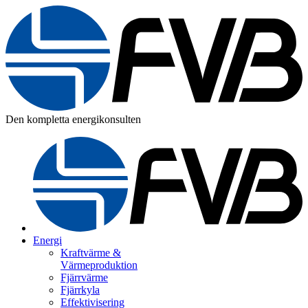
Den kompletta energikonsulten
Energi
Kraftvärme &
Värmeproduktion
Fjärrvärme
Fjärrkyla
Effektivisering