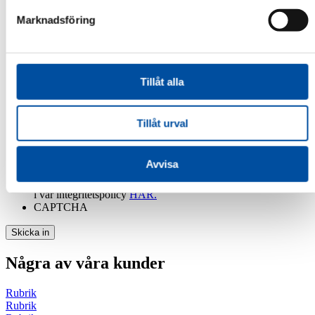
Meddelande
*
Marknadsföring
Tillåt alla
Tillåt urval
Behandling av personuppgifter
*
Jag samtycker till att FVB behandlar
Avvisa
personuppgifter
För information om hur vi behandlar personuppgifter, läs mer
i vår integritetspolicy
HÄR.
CAPTCHA
Några av våra kunder
Rubrik
Rubrik