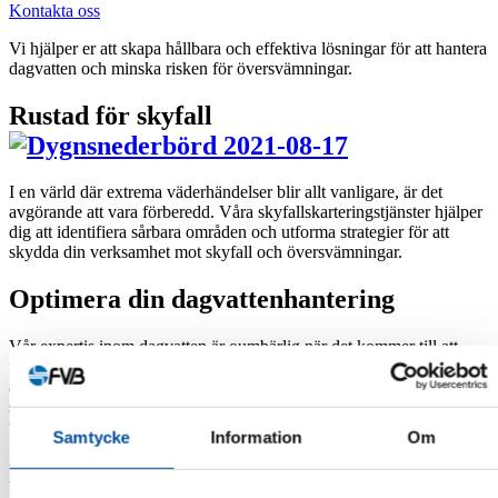
Kontakta oss
Vi hjälper er att skapa hållbara och effektiva lösningar för att hantera
dagvatten och minska risken för översvämningar.
Rustad för skyfall
I en värld där extrema väderhändelser blir allt vanligare, är det
avgörande att vara förberedd. Våra skyfallskarteringstjänster hjälper
dig att identifiera sårbara områden och utforma strategier för att
skydda din verksamhet mot skyfall och översvämningar.
Optimera din dagvattenhantering
Vår expertis inom dagvatten är oumbärlig när det kommer till att
förstå och hantera regnvatten i ditt område. Vi genomför noggranna
analyser och bedömningar för att identifiera de mest lämpliga
strategierna för att minimera dagvattenproblem och samtidigt öka
vattnets kvalitet innan det når recipient.
Samtycke
Information
Om
Miljökvalitetsnormer