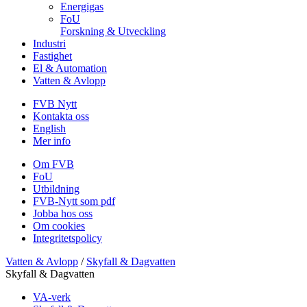
Energigas
FoU
Forskning & Utveckling
Industri
Fastighet
El & Automation
Vatten & Avlopp
FVB Nytt
Kontakta oss
English
Mer info
Om FVB
FoU
Utbildning
FVB-Nytt som pdf
Jobba hos oss
Om cookies
Integritetspolicy
Vatten & Avlopp
/
Skyfall & Dagvatten
Skyfall & Dagvatten
VA-verk