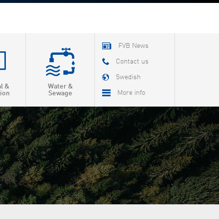
FVB News
Contact us
Swedish
al &
Water &
More info
ion
Sewage
About FVB
R & D
Education
About Cookies
Privacy Policy