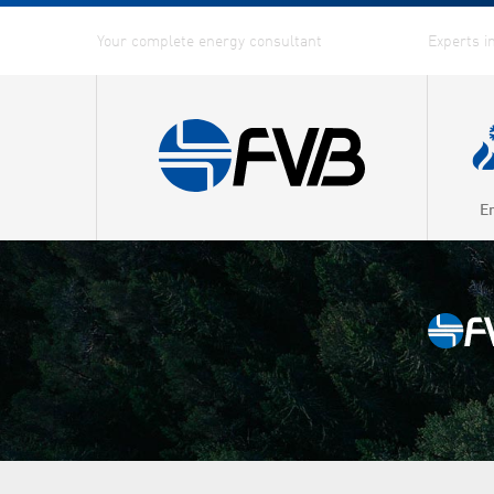
E
Combin
Distric
Distric
Energy
Fuel G