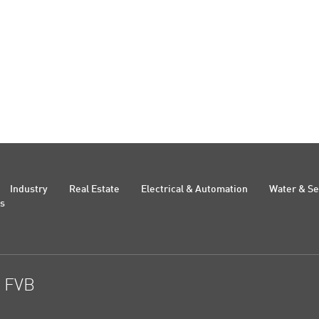
Industry
Real Estate
Electrical & Automation
Water & S
Us
t FVB