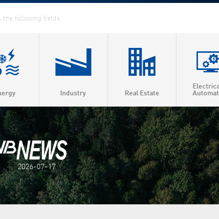
Electric
nergy
Industry
Real Estate
Automat
ed Heat & Power
t heating
t cooling
2026-07-17
 efficiency
as