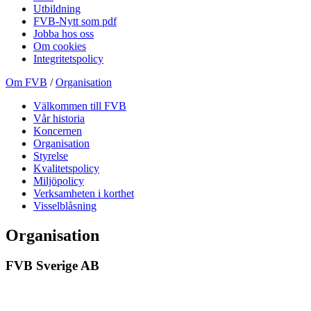
Utbildning
FVB-Nytt som pdf
Jobba hos oss
Om cookies
Integritetspolicy
Om FVB
/
Organisation
Välkommen till FVB
Vår historia
Koncernen
Organisation
Styrelse
Kvalitetspolicy
Miljöpolicy
Verksamheten i korthet
Visselblåsning
Organisation
FVB Sverige AB