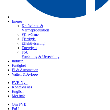
Energi
Kraftvärme &
Värmeproduktion
Fjärrvärme
Fjärrkyla
Effektivisering
Energigas
FoU
Forskning & Utveckling
Industri
Fastighet
El & Automation
Vatten & Avlopp
FVB Nytt
Kontakta oss
English
Mer info
Om FVB
FoU