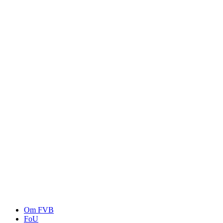
Om FVB
FoU