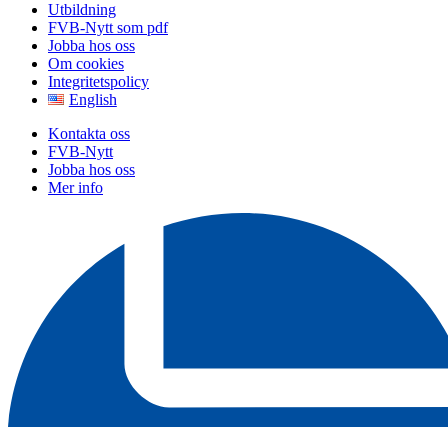
Utbildning
FVB-Nytt som pdf
Jobba hos oss
Om cookies
Integritetspolicy
English
Kontakta oss
FVB-Nytt
Jobba hos oss
Mer info