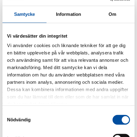
Samtycke
Information
Om
Arkiv
: 2022
Vi värdesätter din integritet
Vi använder cookies och liknande tekniker för att ge dig
en bättre upplevelse på vår webbplats, analysera trafik
Kategorier
och användning samt för att visa relevanta annonser och
marknadsföring. Med ditt samtycke kan vi dela
Referenser
information om hur du använder webbplatsen med våra
Arkiv
partners inom analys, annonsering och sociala medier.
Dessa kan kombinera informationen med andra uppgifter
2024
som du har lämnat till dem eller som de har samlat in när
2023
2022
du har använt deras tjänster.
2020
Samtyckesval
2019
Nödvändig
Taggar