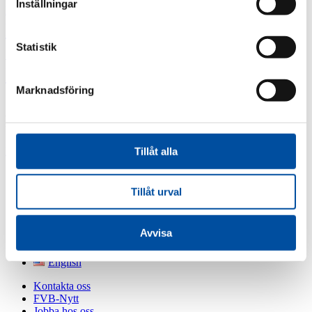
Oujé-
Inställningar
Eskilstuna Strängnäs Energi och Miljö
Mälarenergi
Bougoumous
SFAB and FVB together for 50 years
Statistik
Sundsvall
SFAB och FVB tillsammans i 50 år
Energi
Marknadsföring
FVB importerade fjärrkylan till Sverige
Läs mer
Tillåt alla
Om FVB
FoU
Tillåt urval
Utbildning
FVB-Nytt som pdf
Jobba hos oss
Avvisa
Om cookies
Integritetspolicy
English
Kontakta oss
FVB-Nytt
Jobba hos oss