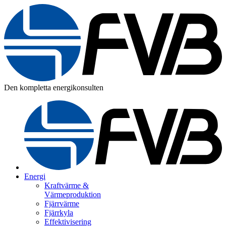
Den kompletta energikonsulten
Energi
Kraftvärme &
Värmeproduktion
Fjärrvärme
Fjärrkyla
Effektivisering