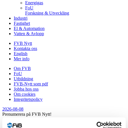
Energigas
FoU
Forskning & Utveckling
Industri
Fastighet
El & Automation
Vatten & Avlopp
FVB Nytt
Kontakta oss
English
Mer info
Om FVB
FoU
Utbildning
FVB-Nytt som pdf
Jobba hos oss
Om cookies
Integritetspolicy
2026-08-08
Prenumerera på FVB Nytt!