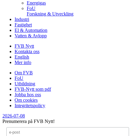
Energigas
FoU
Forskning & Utveckling
Industri
Fastighet
El & Automation
Vatten & Avlopp
FVB Nytt
Kontakta oss
English
Mer info
Om FVB
FoU
Utbildning
FVB-Nytt som pdf
Jobba hos oss
Om cookies
Integritetspolicy
2026-07-08
Prenumerera på FVB Nytt!