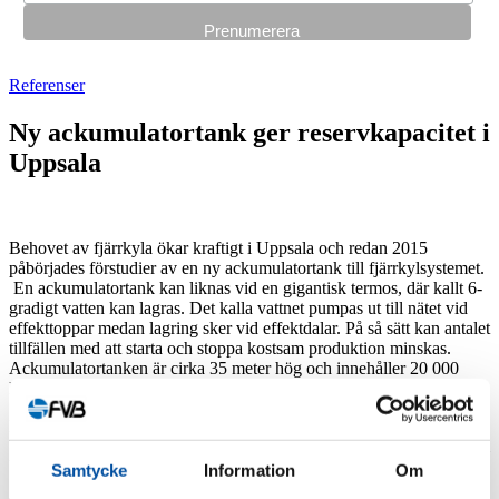
Referenser
Ny ackumulatortank ger reservkapacitet i
Uppsala
Behovet av fjärrkyla ökar kraftigt i Uppsala och redan 2015
påbörjades förstudier av en ny ackumulatortank till fjärrkylsystemet.
En ackumulatortank kan liknas vid en gigantisk termos, där kallt 6-
gradigt vatten kan lagras. Det kalla vattnet pumpas ut till nätet vid
effekttoppar medan lagring sker vid effektdalar. På så sätt kan antalet
tillfällen med att starta och stoppa kostsam produktion minskas.
Ackumulatortanken är cirka 35 meter hög och innehåller 20 000
kubikmeter vatten.
En helt ny ackumulatortank för fjärrkyla kopplas samman med den
befintliga, samtidigt som kylproduktionen hålls igång hos Vattenfall i
Uppsala.
Samtycke
Information
Om