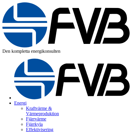
Den kompletta energikonsulten
Energi
Kraftvärme &
Värmeproduktion
Fjärrvärme
Fjärrkyla
Effektivisering