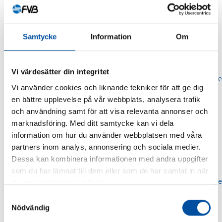
Samtycke
Information
Om
Bodil Åsard
Ekonomi
Martha Olsson
060-67 27 14
Vi värdesätter din integritet
fornamn.efternamn@fvb.se
08-5947 61 61
Vi använder cookies och liknande tekniker för att ge dig
fornamn.efternamn@fvb.se
en bättre upplevelse på vår webbplats, analysera trafik
och användning samt för att visa relevanta annonser och
marknadsföring. Med ditt samtycke kan vi dela
information om hur du använder webbplatsen med våra
partners inom analys, annonsering och sociala medier.
Fredrik
Göran Lind
Dessa kan kombinera informationen med andra uppgifter
Karlström
som du har lämnat till dem eller som de har samlat in när
060-67 27 03
fornamn.efternamn@fvb.se
du har använt deras tjänster.
060-67 27 04
fornamn.efternamn@fvb.se
Samtyckesval
Nödvändig