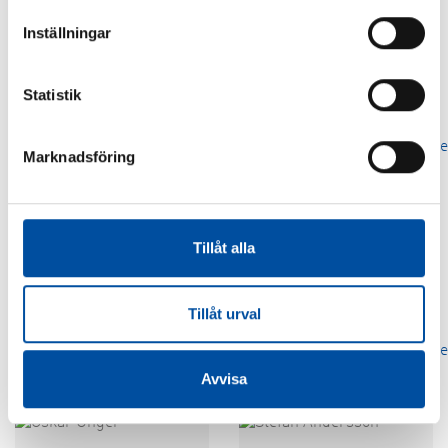
Inställningar
Karri Ahokas
Mikael
Granholm
Statistik
060-67 27 11
fornamn.efternamn@fvb.se
060-67 27 08
fornamn.efternamn@fvb.se
Marknadsföring
Tillåt alla
Mikael Näsman
Mikael
Tornberg
060-67 27 02
Tillåt urval
fornamn.efternamn@fvb.se
060-67 27 10
fornamn.efternamn@fvb.se
Avvisa