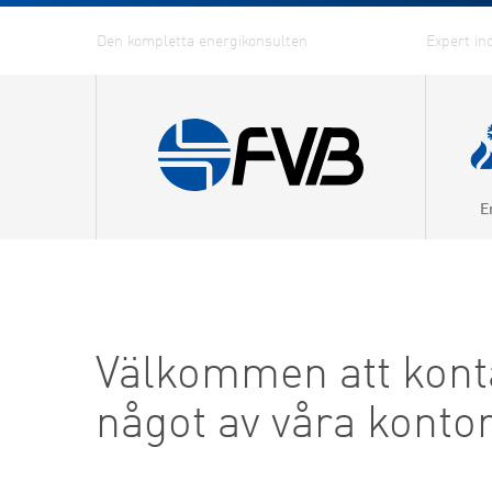
E
Kraftv
Värmep
Fjärrv
Välkommen att konta
Fjärrky
något av våra konto
Effekti
Energi