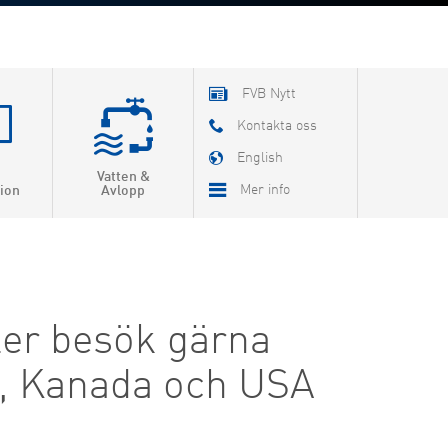
FVB Nytt
Kontakta oss
English
Vatten &
Mer info
ion
Avlopp
Om FVB
FoU
ler besök gärna
Utbildning
en, Kanada och USA
FVB-Nytt som pdf
Jobba hos oss