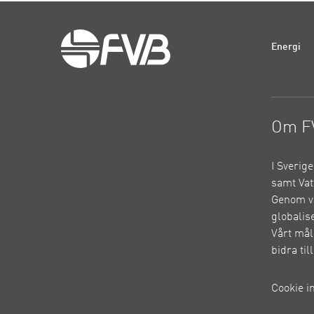
Energi
Om F
I Sverig
samt Vat
Genom vå
globalis
Vårt mål
bidra ti
Cookie i