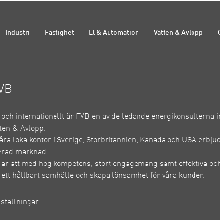
Industri
Fastighet
El & Automation
Vatten & Avlopp
VB
e och internationellt är FVB en av de ledande energikonsulterna 
ten & Avlopp.
ra lokalkontor i Sverige, Storbritannien, Kanada och USA erbju
erad marknad.
 är att med hög kompetens, stort engagemang samt effektiva och
ll ett hållbart samhälle och skapa lönsamhet för våra kunder.
nställningar