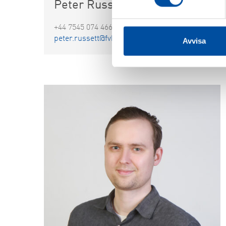
Peter Russett
+44 7545 074 466
peter.russett@fvb.uk.com
Avvisa