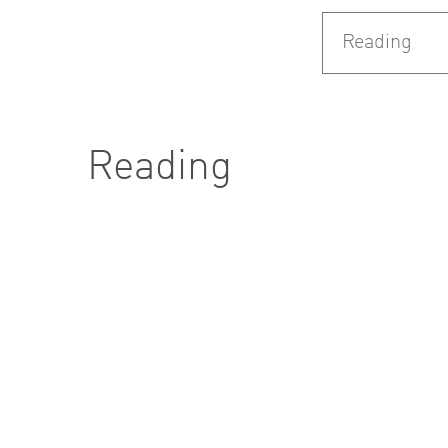
FoU
Forskn
Reading