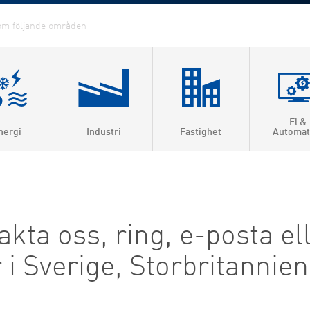
El &
nergi
Industri
Fastighet
Automat
ärme &
roduktion
ärme
kta oss, ring, e-posta el
la
r i Sverige, Storbritanni
visering
gas