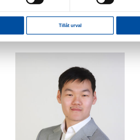
+44 7545 074 477
valeria.khnykina@fvb.uk.com
Tillåt urval