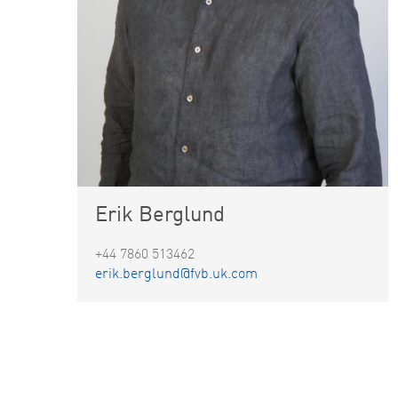
Erik Berglund
+44 7860 513462
erik.berglund@fvb.uk.com