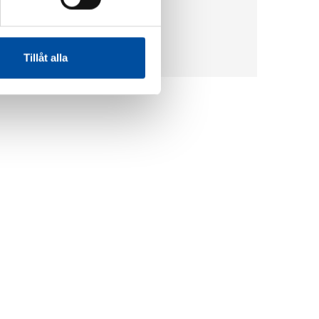
+44 7747 690 959
craig.hanson@fvb.uk.com
Tillåt alla