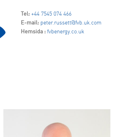
Tel:
+44 7545 074 466
E-mail:
peter.russett@fvb.uk.com
Hemsida :
fvbenergy.co.uk