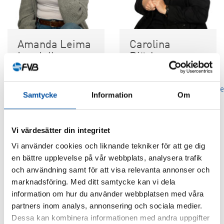
Amanda Leima
Carolina
Lundell
Björkman
026-14 88 62
026-14 88 66
fornamn.efternamn@fvb.se
fornamn.efternamn@fvb.se
Samtycke
Information
Om
Vi värdesätter din integritet
Vi använder cookies och liknande tekniker för att ge dig
en bättre upplevelse på vår webbplats, analysera trafik
och användning samt för att visa relevanta annonser och
marknadsföring. Med ditt samtycke kan vi dela
information om hur du använder webbplatsen med våra
partners inom analys, annonsering och sociala medier.
Dessa kan kombinera informationen med andra uppgifter