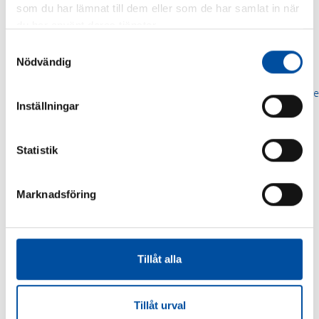
som du har lämnat till dem eller som de har samlat in när
du har använt deras tjänster.
Chris Axelsson
Johan Enström
Samtyckesval
Nödvändig
026-14 15 30
026-14 02 20
fornamn.efternamn@fvb.se
fornamn.efternamn@fvb.se
Inställningar
Statistik
Marknadsföring
Tillåt alla
Tillåt urval