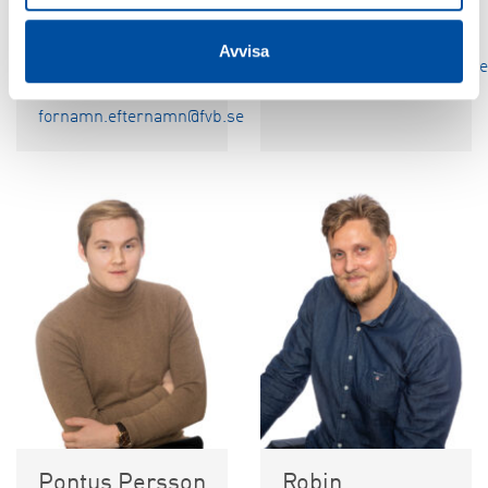
Kristin
Niclas Engberg
Åkerlund
Avvisa
förnamn.efternamn@fvb.se
026-14 16 20
fornamn.efternamn@fvb.se
Pontus Persson
Robin