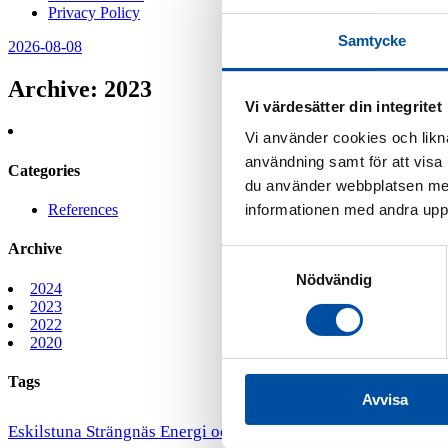
Privacy Policy
Samtycke
2026-08-08
Archive
: 2023
Vi värdesätter din integritet
Vi använder cookies och likna
användning samt för att visa
Categories
du använder webbplatsen med
References
informationen med andra uppgi
Archive
Samtyckesval
Nödvändig
2024
2023
2022
2020
Tags
Avvisa
Oujé-
Eskilstuna Strängnäs Energi och Miljö
Mälarenergi