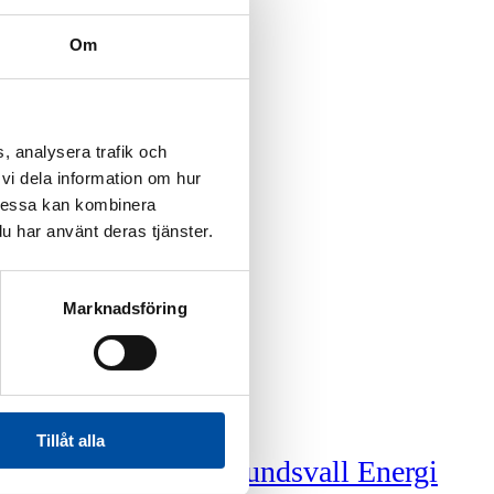
Om
, analysera trafik och
vi dela information om hur
Dessa kan kombinera
u har använt deras tjänster.
Marknadsföring
Tillåt alla
Sundsvall Energi
och FVB tillsammans i 50 år