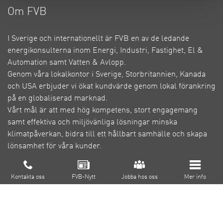
Om FVB
I Sverige och internationellt är FVB en av de ledande
energikonsulterna inom Energi, Industri, Fastighet, El &
Automation samt Vatten & Avlopp.
Genom våra lokalkontor i Sverige, Storbritannien, Kanada
och USA erbjuder vi ökat kundvärde genom lokal förankring
på en globaliserad marknad.
Vårt mål är att med hög kompetens, stort engagemang
samt effektiva och miljövänliga lösningar minska
klimatpåverkan, bidra till ett hållbart samhälle och skapa
lönsamhet för våra kunder.
Om FVB
Cookie inställningar
Kontakta oss
FVB-Nytt
Jobba hos oss
Mer info
FoU
Utbildning