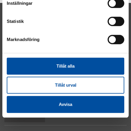
Inställningar
Statistik
Marknadsföring
Energi
Industri
Fastighet
Tillåt alla
El & Automation
Vatten & Avlopp
Om cookies
Tillåt urval
Integritetspolicy
Kontakta oss
Avvisa
Till toppen