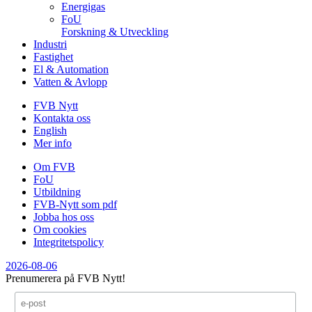
Energigas
FoU
Forskning & Utveckling
Industri
Fastighet
El & Automation
Vatten & Avlopp
FVB Nytt
Kontakta oss
English
Mer info
Om FVB
FoU
Utbildning
FVB-Nytt som pdf
Jobba hos oss
Om cookies
Integritetspolicy
2026-08-06
Prenumerera på FVB Nytt!