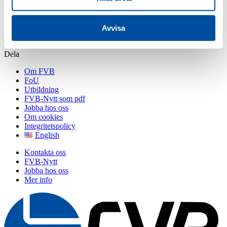
december 6, 2019
Simon Strandh
Avvisa
Dela
Om FVB
FoU
Utbildning
FVB-Nytt som pdf
Jobba hos oss
Om cookies
Integritetspolicy
English
Kontakta oss
FVB-Nytt
Jobba hos oss
Mer info