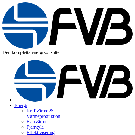
Den kompletta energikonsulten
Energi
Kraftvärme &
Värmeproduktion
Fjärrvärme
Fjärrkyla
Effektivisering