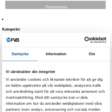
Kategorier
FVB-Nytt nr 58
FVB-Nytt nr 57
FVB-Nytt nr 56
FVB-Nytt nr 55
Samtycke
Information
Om
FVB-Nytt nr 54
FVB-Nytt nr 53
FVB-Nytt nr 52
FVB-Nytt nr 51
Vi värdesätter din integritet
FVB-Nytt nr 50
Vi använder cookies och liknande tekniker för att ge dig
FVB-Nytt nr 49
FVB-Nytt nr 48
en bättre upplevelse på vår webbplats, analysera trafik
FVB-Nytt nr 47
och användning samt för att visa relevanta annonser och
FVB-Nytt nr 46
marknadsföring. Med ditt samtycke kan vi dela
FVB-Nytt nr 45
FVB-Nytt nr 44
information om hur du använder webbplatsen med våra
FVB-Nytt nr 43
partners inom analys, annonsering och sociala medier.
FVB-Nytt nr 42