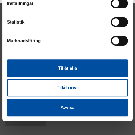
Inställningar
Statistik
Marknadsföring
Energi
Industri
Fastighet
Tillåt alla
El & Automation
Vatten & Avlopp
Om cookies
Tillåt urval
Integritetspolicy
Kontakta oss
Avvisa
Till toppen