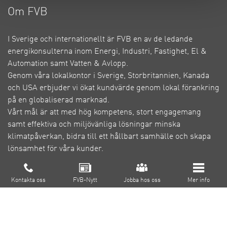
Om FVB
I Sverige och internationellt är FVB en av de ledande
energikonsulterna inom Energi, Industri, Fastighet, El &
Automation samt Vatten & Avlopp.
Genom våra lokalkontor i Sverige, Storbritannien, Kanada
och USA erbjuder vi ökat kundvärde genom lokal förankring
på en globaliserad marknad.
Vårt mål är att med hög kompetens, stort engagemang
samt effektiva och miljövänliga lösningar minska
klimatpåverkan, bidra till ett hållbart samhälle och skapa
lönsamhet för våra kunder.
Om FVB
Cookie inställningar
Kontakta oss
FVB-Nytt
Jobba hos oss
Mer info
FoU
Utbildning