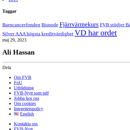
Taggar
Fjärrvärmekurs
Barncancerfonden
Bisnode
FVB stödjer B
VD har ordet
Silver AAA högsta kreditvärdighet
maj 29, 2023
Ali Hassan
Dela
Om FVB
FoU
Utbildning
FVB-Nytt som pdf
Jobba hos oss
Om cookies
Integritetspolicy
English
Kontakta oss
FVB-Nytt