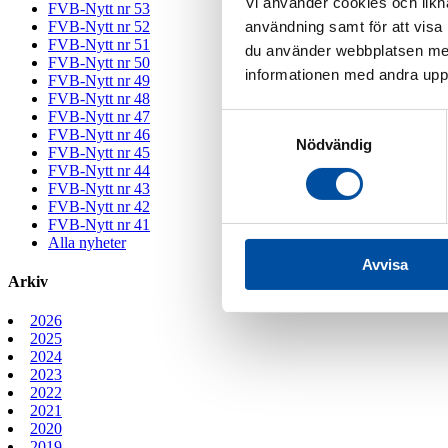
Vi använder cookies och likna
FVB-Nytt nr 53
användning samt för att visa
FVB-Nytt nr 52
FVB-Nytt nr 51
du använder webbplatsen med
FVB-Nytt nr 50
informationen med andra uppgi
FVB-Nytt nr 49
FVB-Nytt nr 48
FVB-Nytt nr 47
Samtyckesval
FVB-Nytt nr 46
Nödvändig
FVB-Nytt nr 45
FVB-Nytt nr 44
FVB-Nytt nr 43
FVB-Nytt nr 42
FVB-Nytt nr 41
Alla nyheter
Avvisa
Arkiv
2026
2025
2024
2023
2022
2021
2020
2019