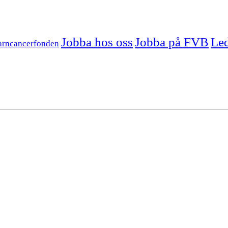
Jobba hos oss
Jobba på FVB
Led
arncancerfonden