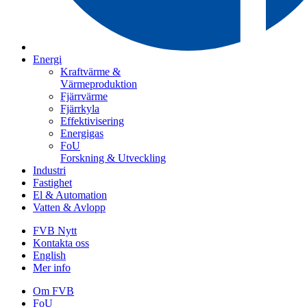
Energi
Kraftvärme &
Värmeproduktion
Fjärrvärme
Fjärrkyla
Effektivisering
Energigas
FoU
Forskning & Utveckling
Industri
Fastighet
El & Automation
Vatten & Avlopp
FVB Nytt
Kontakta oss
English
Mer info
Om FVB
FoU