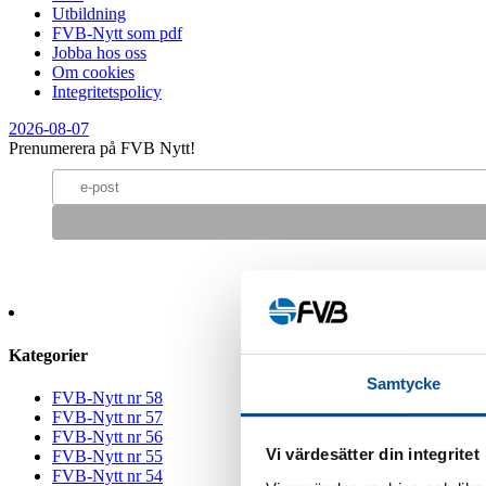
Utbildning
FVB-Nytt som pdf
Jobba hos oss
Om cookies
Integritetspolicy
2026-08-07
Prenumerera på FVB Nytt!
Kategorier
Samtycke
FVB-Nytt nr 58
FVB-Nytt nr 57
FVB-Nytt nr 56
Vi värdesätter din integritet
FVB-Nytt nr 55
FVB-Nytt nr 54