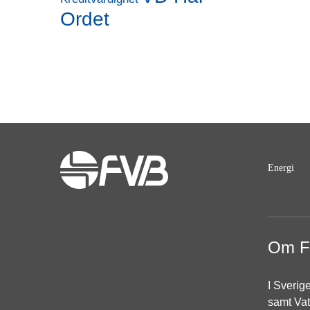
Ordet
Energi
Om 
I Sverig
samt Vat