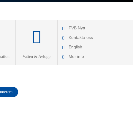
FVB Nytt
Kontakta oss
English
Mer info
ation
Vatten & Avlopp
Om FVB
FoU
Utbildning
FVB-Nytt som pdf
Jobba hos oss