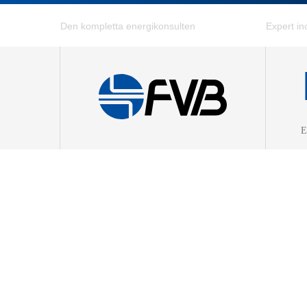
E
Kraftv
Värmep
Fjärrvä
Fjärrky
Effekti
Energig