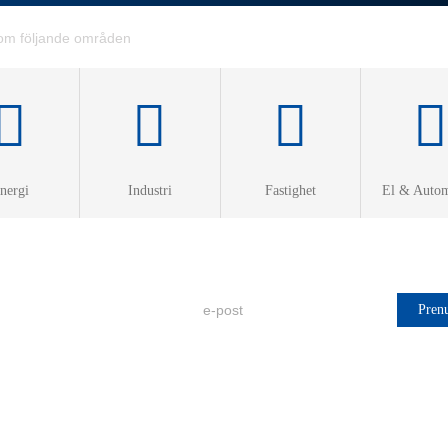
nergi
Industri
Fastighet
El & Autom
ärme &
roduktion
Prenumerera på FVB Nytt!
rme
2026-08-06
la
visering
as