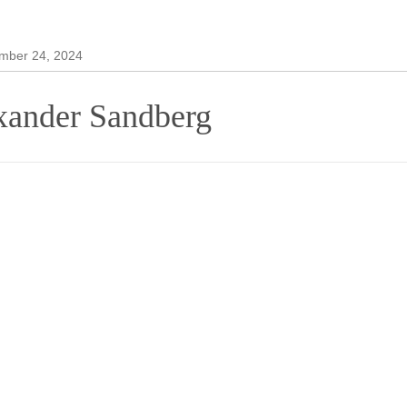
ng & Utveckling
mber 24, 2024
xander Sandberg