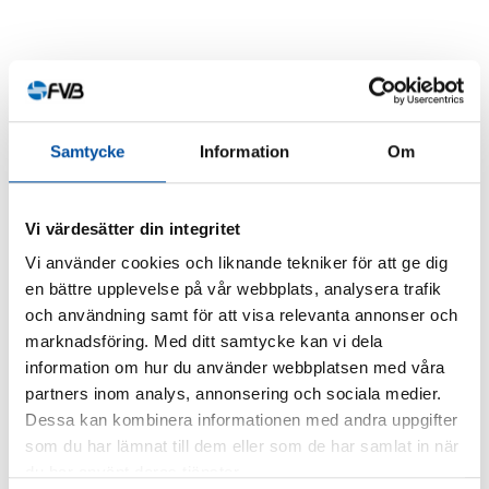
Liknande artiklar
Samtycke
Information
Om
ALLA NYHETER
Vi värdesätter din integritet
Vi använder cookies och liknande tekniker för att ge dig
Är du ingenjör eller konsult?
en bättre upplevelse på vår webbplats, analysera trafik
2026-07-02
och användning samt för att visa relevanta annonser och
marknadsföring. Med ditt samtycke kan vi dela
information om hur du använder webbplatsen med våra
partners inom analys, annonsering och sociala medier.
Dessa kan kombinera informationen med andra uppgifter
FVB-NYTT NR 58
som du har lämnat till dem eller som de har samlat in när
du har använt deras tjänster.
Så blir liten fjärrkyla lönsam – svensk modell väcker