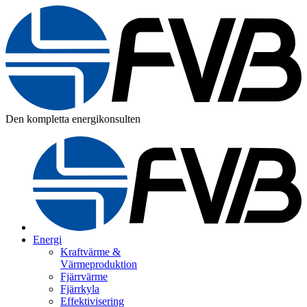
Den kompletta energikonsulten
Energi
Kraftvärme &
Värmeproduktion
Fjärrvärme
Fjärrkyla
Effektivisering