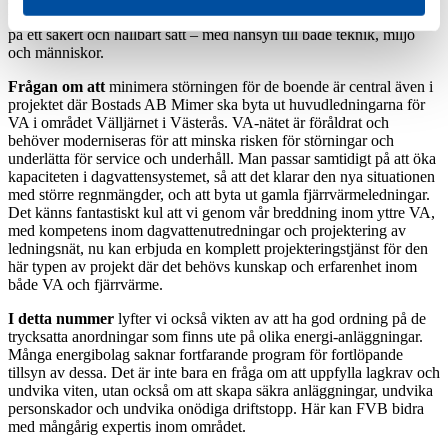
förståelse för kundernas behov, går att förnya äldre fjärrvärmesystem
på ett säkert och hållbart sätt – med hänsyn till både teknik, miljö
och människor.
Frågan om att
minimera störningen för de boende är central även i
projektet där Bostads AB Mimer ska byta ut huvudledningarna för
VA i området Välljärnet i Västerås. VA-nätet är föråldrat och
behöver moderniseras för att minska risken för störningar och
underlätta för service och underhåll. Man passar samtidigt på att öka
kapaciteten i dagvattensystemet, så att det klarar den nya situationen
med större regnmängder, och att byta ut gamla fjärrvärmeledningar.
Det känns fantastiskt kul att vi genom vår breddning inom yttre VA,
med kompetens inom dagvattenutredningar och projektering av
ledningsnät, nu kan erbjuda en komplett projekteringstjänst för den
här typen av projekt där det behövs kunskap och erfarenhet inom
både VA och fjärrvärme.
I detta nummer
lyfter vi också vikten av att ha god ordning på de
trycksatta anordningar som finns ute på olika energi-anläggningar.
Många energibolag saknar fortfarande program för fortlöpande
tillsyn av dessa. Det är inte bara en fråga om att uppfylla lagkrav och
undvika viten, utan också om att skapa säkra anläggningar, undvika
personskador och undvika onödiga driftstopp. Här kan FVB bidra
med mångårig expertis inom området.