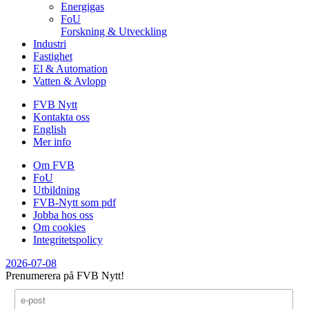
Energigas
FoU
Forskning & Utveckling
Industri
Fastighet
El & Automation
Vatten & Avlopp
FVB Nytt
Kontakta oss
English
Mer info
Om FVB
FoU
Utbildning
FVB-Nytt som pdf
Jobba hos oss
Om cookies
Integritetspolicy
2026-07-08
Prenumerera på FVB Nytt!