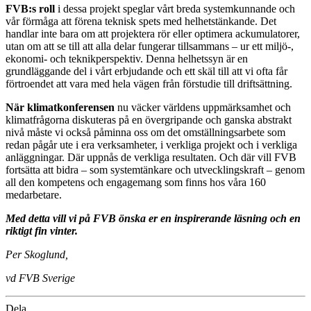
FVB:s roll
i dessa projekt speglar vårt breda systemkunnande och
vår förmåga att förena teknisk spets med helhetstänkande. Det
handlar inte bara om att projektera rör eller optimera ackumulatorer,
utan om att se till att alla delar fungerar tillsammans – ur ett miljö-,
ekonomi- och teknikperspektiv. Denna helhetssyn är en
grundläggande del i vårt erbjudande och ett skäl till att vi ofta får
förtroendet att vara med hela vägen från förstudie till driftsättning.
När klimatkonferensen
nu väcker världens uppmärksamhet och
klimatfrågorna diskuteras på en övergripande och ganska abstrakt
nivå måste vi också påminna oss om det omställningsarbete som
redan pågår ute i era verksamheter, i verkliga projekt och i verkliga
anläggningar. Där uppnås de verkliga resultaten. Och där vill FVB
fortsätta att bidra – som systemtänkare och utvecklingskraft – genom
all den kompetens och engagemang som finns hos våra 160
medarbetare.
Med detta vill vi på FVB önska er en inspirerande läsning och en
riktigt fin vinter.
Per Skoglund,
vd FVB Sverige
Dela