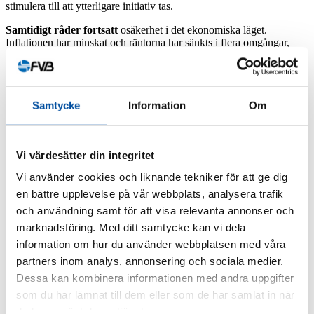
stimulera till att ytterligare initiativ tas.
Samtidigt råder fortsatt
osäkerhet i det ekonomiska läget.
Inflationen har minskat och räntorna har sänkts i flera omgångar,
men investeringstakten är fortfarande dämpad inom många sektorer,
inte minst när det gäller bostadsbyggandet. Däremot ser vi en fortsatt
hög aktivitet inom energiområdet. En tydlig trend är att
energiomställningen i Sverige i hög grad bärs av lokal och regional
Samtycke
Information
Om
initiativkraft, till viss del driven av lokala och regionala klimatmål
men till stor del också av förändrade omvärldsfaktorer som höga
bränslepriser och fluktuerande elpriser. Det har blivit tydligt att det
bästa sättet att möta dessa förändringar är att ha flera alternativa
Vi värdesätter din integritet
produktionsslag att tillgå så att man löpande kan kostnadsoptimera
energiproduktionen. Häri ligger nyckeln till fjärrvärmens och
Vi använder cookies och liknande tekniker för att ge dig
fjärrkylans framtida konkurrenskraft. Parallellt med de lokala och
en bättre upplevelse på vår webbplats, analysera trafik
regionala initiativen behöver stat och myndigheter skapa
förutsättningar som underlättar och snabbar på utvecklingen. Det
och användning samt för att visa relevanta annonser och
gäller alltifrån tillståndsprocesser och regelverk till utbyggnad av
marknadsföring. Med ditt samtycke kan vi dela
infrastruktur och förbättrade styrmedel.
information om hur du använder webbplatsen med våra
partners inom analys, annonsering och sociala medier.
Dessa kan kombinera informationen med andra uppgifter
I detta nummer
av FVB-Nytt belyser vi flera exempel på hur
som du har lämnat till dem eller som de har samlat in när
energiomställningen kokar ned till något mycket konkret och
du har använt deras tjänster.