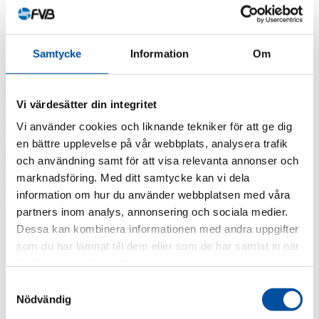
FVB-Nytt nr 41
Alla nyheter
Arkiv
Samtycke
Information
Om
2026
2025
Vi värdesätter din integritet
2024
2023
Vi använder cookies och liknande tekniker för att ge dig
2022
2021
en bättre upplevelse på vår webbplats, analysera trafik
2020
och användning samt för att visa relevanta annonser och
2019
marknadsföring. Med ditt samtycke kan vi dela
2018
2017
information om hur du använder webbplatsen med våra
2016
partners inom analys, annonsering och sociala medier.
Dessa kan kombinera informationen med andra uppgifter
Taggar
som du har lämnat till dem eller som de har samlat in när
Fjärrvärmekurs
du har använt deras tjänster.
Barncancerfonden
Bisnode
FVB stödjer
Jobba hos oss
Jobba på FVB
Samtyckesval
Barncancerfonden
Nödvändig
Lediga tjänster
Professor emeritus Sven