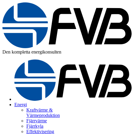
Den kompletta energikonsulten
Energi
Kraftvärme &
Värmeproduktion
Fjärrvärme
Fjärrkyla
Effektivisering