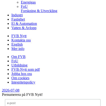
Energigas
FoU
Forskning & Utveckling
Industri
Fastighet
El & Automation
Vatten & Avlopp
FVB Nytt
Kontakta oss
English
Mer info
Om FVB
FoU
Utbildning
FVB-Nytt som pdf
Jobba hos oss
Om cookies
Integritetspolicy
2026-07-08
Prenumerera på FVB Nytt!