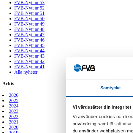
FVB-Nytt nr 53
FVB-Nytt nr 52
FVB-Nytt nr 51
FVB-Nytt nr 50
FVB-Nytt nr 49
FVB-Nytt nr 48
FVB-Nytt nr 47
FVB-Nytt nr 46
FVB-Nytt nr 45
FVB-Nytt nr 44
FVB-Nytt nr 43
FVB-Nytt nr 42
FVB-Nytt nr 41
Alla nyheter
Arkiv
Samtycke
2026
2025
2024
Vi värdesätter din integritet
2023
Vi använder cookies och likna
2022
2021
användning samt för att visa
2020
du använder webbplatsen med
2019