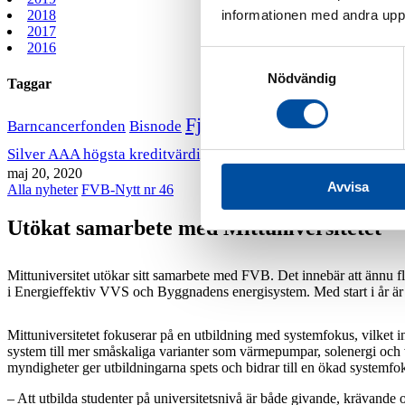
informationen med andra uppgi
2018
2017
2016
Samtyckesval
Nödvändig
Taggar
Fjärrvärmekurs
Barncancerfonden
Bisnode
FVB stödjer B
VD har ordet
Silver AAA högsta kreditvärdighet
maj 20, 2020
Avvisa
Alla nyheter
FVB-Nytt nr 46
Utökat samarbete med Mittuniversitetet
Mittuniversitet utökar sitt samarbete med FVB. Det innebär att ännu 
i Energieffektiv VVS och Byggnadens energisystem. Med start i år ä
Mittuniversitetet fokuserar på en utbildning med systemfokus, vilket i
system till mer småskaliga varianter som värmepumpar, solenergi och 
myndigheter ger utbildningarna spets och bidrar till en ökad systemfo
– Att utbilda studenter på universitetsnivå är både givande, krävand