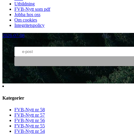
Utbildning
FVB-Nytt som pdf
Jobba hos oss
Om cookies
Integritetspolicy
2026-07-08
Prenumerera på FVB Nytt!
Kategorier
FVB-Nytt nr 58
FVB-Nytt nr 57
FVB-Nytt nr 56
FVB-Nytt nr 55
FVB-Nytt nr 54