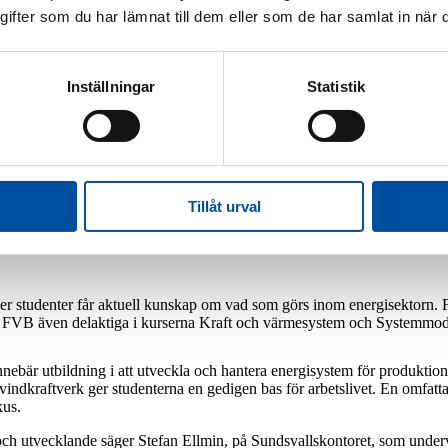
fter som du har lämnat till dem eller som de har samlat in när d
Inställningar
Statistik
Jobba hos oss
Jobba på FVB
Led
arncancerfonden
Tillåt urval
fler studenter får aktuell kunskap om vad som görs inom energisektorn
r FVB även delaktiga i kurserna Kraft och värmesystem och Systemmode
nnebär utbildning i att utveckla och hantera energisystem för produktion 
vindkraftverk ger studenterna en gedigen bas för arbetslivet. En omfat
kus.
e och utvecklande säger Stefan Ellmin, på Sundsvallskontoret, som unde