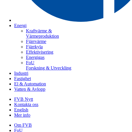
Energi
Kraftvärme &
Värmeproduktion
Fjärrvärme
Fjärrkyla
Effektivisering
Energigas
FoU
Forskning & Utveckling
Industri
Fastighet
El & Automation
Vatten & Avlopp
FVB Nytt
Kontakta oss
English
Mer info
Om FVB
FoU