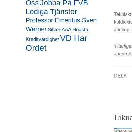
Oss
Jobba På FVB
Lediga Tjänster
Tekniskt
Professor Emeritus Sven
koldioxi
Werner
Silver AAA Högsta
Jönköpin
VD Har
Kreditvärdighet
Ordet
Ytterliga
Johan S
DELA
Likna