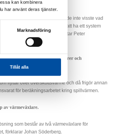
Dessa kan kombinera
u har använt deras tjänster.
nvända deras restvärme, eftersom de inte visste vad
verksamhet negativt. Men genom att ha ett system
Marknadsföring
fått en riktigt bra lösning, berättar Peter
ingar av olika flöden, temperaturer och
Tillåt alla
om flyttar över överskottsvärme och då frigör annan
arat för beräkningsarbetet kring spillvärmen.
lp av värmeväxlare.
 lösning som består av två värmeväxlare för
tet, förklarar Johan Söderberg.