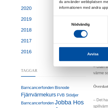
ångpann
du använder webbplatsen med
informationen med andra uppgi
2020
– Wagger
2019
Samtyckesval
det inne
Nödvändig
som i så 
2018
Waldens
2017
Här har 
2016
pumpsty
Avvisa
– Utan a
TAGGAR
värme so
Överskot
Barncancerfonden
Bisnode
Fjärrvärmekurs
FVB Stödjer
– Det ha
Jobba Hos
Barncancerfonden
spillvär