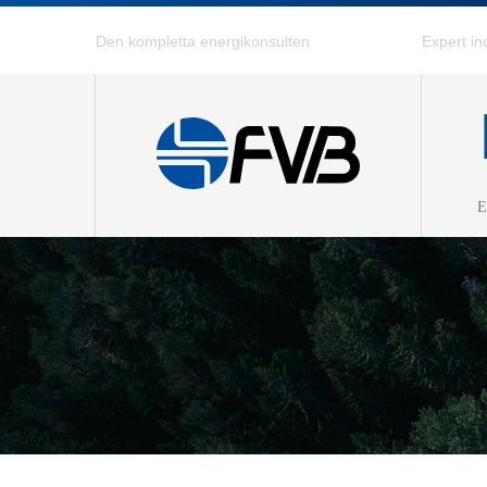
E
Kraftv
Värmep
Fjärrvä
Fjärrky
Effekti
Energig