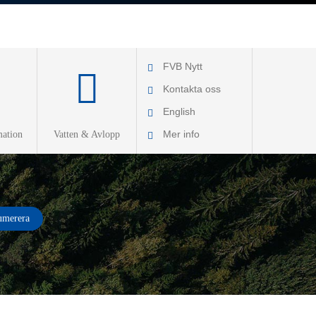
FVB Nytt
Kontakta oss
English
Mer info
ation
Vatten & Avlopp
Om FVB
FoU
Utbildning
FVB-Nytt som pdf
Jobba hos oss