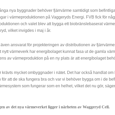
ånga nya byggnader behöver fjärrvärme samtidigt som befintliga
ngar i värmeproduktionen på Vaggeryds Energi. FVB fick för några
duktionen och valet blev att bygga ett biobränslebaserat värme
ryd, vilket invigdes i maj i år.
även ansvarat för projekteringen av distributionen av fjärrvärmenä
t nytt värmeverk har energibolaget kunnat fasa ut de gamla vär
ns av värmeproduktion på en ny plats är att energibolaget behöv
r krävts mycket ombyggnader i nätet. Det har också handlat om h
 för att de ska fungera bra och var vi behöver bygga om i de befin
rvärmesystem som fungerar som en helhet, vilket det nu gör, säg
gen av det nya värmeverket ligger i närheten av Waggeryd Cell.