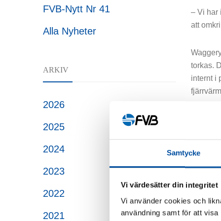
FVB-Nytt Nr 41
– Vi har
att omkr
Alla Nyheter
Waggeryd
torkas. 
ARKIV
internt 
fjärrvär
2026
Under pe
2025
även en
menar at
2024
Samtycke
det kan 
2023
har fung
Vi värdesätter din integritet
2022
– Vi får
Vi använder cookies och likna
lösning 
användning samt för att visa
2021