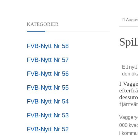
FoU
Forskni
August
KATEGORIER
Spil
FVB-Nytt Nr 58
FVB-Nytt Nr 57
Ett nyt
FVB-Nytt Nr 56
den öka
I Vagge
FVB-Nytt Nr 55
efterfr
dessuto
FVB-Nytt Nr 54
fjärrvä
FVB-Nytt Nr 53
Vaggeryd
000 kvad
FVB-Nytt Nr 52
i kommun