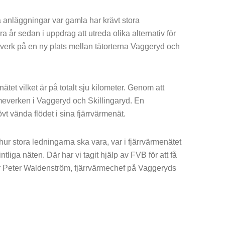
 anläggningar var gamla har krävt stora
 år sedan i uppdrag att utreda olika alternativ för
verk på en ny plats mellan tätorterna Vaggeryd och
tet vilket är på totalt sju kilometer. Genom att
meverken i Vaggeryd och Skillingaryd. En
t vända flödet i sina fjärrvärmenät.
ur stora ledningarna ska vara, var i fjärrvärmenätet
tliga näten. Där har vi tagit hjälp av FVB för att få
er Peter Waldenström, fjärrvärmechef på Vaggeryds