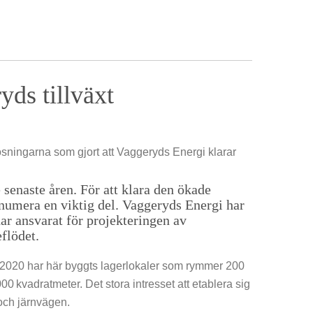
Om cookies
Integritetspolicy
ds tillväxt
ösningarna som gjort att Vaggeryds Energi klarar
senaste åren. För att klara den ökade
numera en viktig del. Vaggeryds Energi har
r ansvarat för projekteringen av
flödet.
r 2020 har här byggts lagerlokaler som rymmer 200
00 kvadratmeter. Det stora intresset att etablera sig
 och järnvägen.