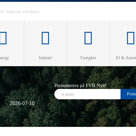
nergi
Industri
Fastighet
El & Autom
ärme &
roduktion
Prenumerera på FVB Nytt!
rme
2026-07-10
la
visering
as