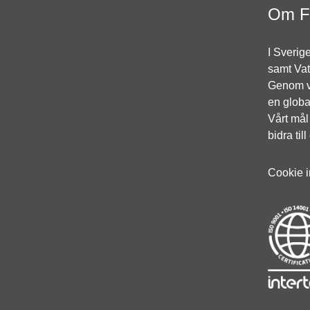
Om 
I Sverig
samt Vat
Genom vå
en globa
Vårt mål
bidra ti
Cookie i