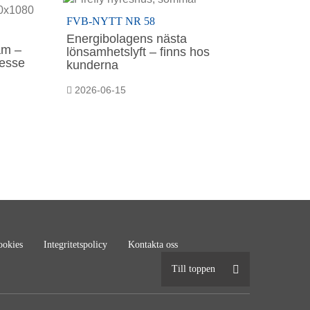
FVB-NYTT NR 58
Energibolagens nästa
sam –
lönsamhetslyft – finns hos
resse
kunderna
2026-06-15
okies
Integritetspolicy
Kontakta oss
Till toppen