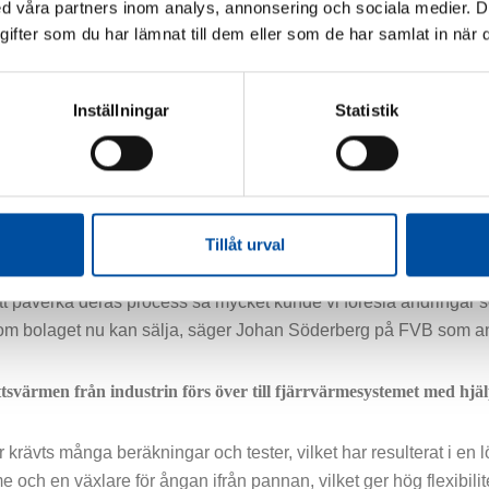
a, säger Peter Waldenström.
 våra partners inom analys, annonsering och sociala medier. 
fter som du har lämnat till dem eller som de har samlat in när d
yd Cell var till en början var lite tveksamma till att vi skulle a
bar och såg att det fanns risk att det kunde påverka deras kärn
Inställningar
Statistik
liten utsträckning som möjligt påverkar deras processer har vi nu 
tröm.
FVB haft en nyckelroll och de har genomfört mängder med simuler
rkor.
Tillåt urval
tt påverka deras process så mycket kunde vi föreslå ändringar s
m bolaget nu kan sälja, säger Johan Söderberg på FVB som ansv
tsvärmen från industrin förs över till fjärrvärmesystemet med hjä
r krävts många beräkningar och tester, vilket har resulterat i en
me och en växlare för ångan ifrån pannan, vilket ger hög flexibili