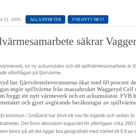
ng & Utveckling
i 21, 2025
ALLA NYHETER
FVB-NYTT NR 57
lvärmesamarbete säkrar Vaggery
t värmeverk, en ny ackumulator och ett spillvärmesamarbete är l
de efterfrågan på fjärrvärme.
ryd har fjärrvärmeleveranserna ökat med 60 procent de 
ågan utgör spillvärme från massabruket Waggeryd Cell 
m byggt ett nytt värmeverk och en ackumulator. FVB ha
rmenätet och gjort avgörande beräkningar av spillvärme
s kommun i Småland har blivit ett nav för logistik och sedan å
ratmeter. Det finns dessutom kapacitet för ytterligare cirka 260 0
en beror på att det ligger bra geografiskt med närhet till E4:an