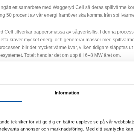
 ingått ett samarbete med Waggeryd Cell så deras spillvärme ko
ing 50 procent av vår energi framöver ska komma från spillvärm
 Cell tillverkar pappersmassa av sågverksflis. I denna process m
Detta kräver mycket energi och genererar massor med spillvär
i processen blir det mycket värme kvar, vilken tidigare släpptes 
mesystemet. Totalt handlar det om upp till 6–8 MW året om.
rioden maj till mitten av september kan nätet köras på enbart spi
 ny ackumulator (8500 kubikmeter) som rymmer värme motsvara
t ackumulatorn varit avgörande för att de ska våga stänga av 
Information
bli variationer i spillvärmeleveranserna. I år var första sommare
erat mycket bra:
 80-gradig värme från Waggeryd Cell och det räcker till huvudde
nde tekniker för att ge dig en bättre upplevelse på vår webbplats
som gör det möjligt att förlänga den här perioden genom att vi 
 relevanta annonser och marknadsföring. Med ditt samtycke kan 