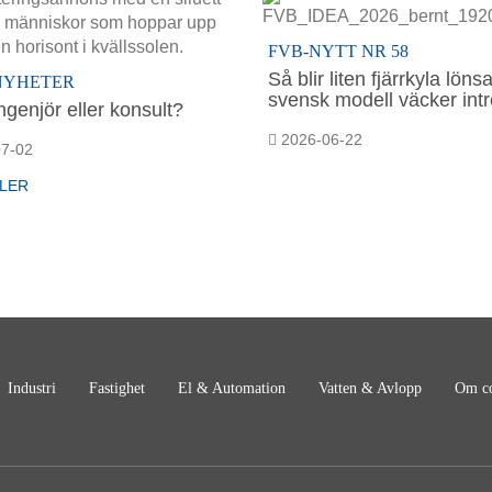
FVB-NYTT NR 58
Så blir liten fjärrkyla lön
NYHETER
svensk modell väcker int
ngenjör eller konsult?
2026-06-22
7-02
FLER
Industri
Fastighet
El & Automation
Vatten & Avlopp
Om co