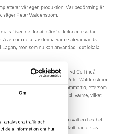
mpletterar vår egen produktion. Vår bedömning är
e, säger Peter Waldenström.
als flisen ner för att därefter koka och sedan
me. Även om delar av denna värme återanvänds
ut i Lagan, men som nu kan användas i det lokala
llvärme.
I samarbetet med Waggeryd Cell ingår
de värmebehovet för 2–3 dygn. Peter Waldenström
sin egen värmeproduktion under sommartid, eftersom
Om
n som man kört systemet helt på spillvärme, vilket
len av sommaren. Vi har dessutom valt en flexibel
, analysera trafik och
använder stödvärme, som är överskott från deras
vi dela information om hur