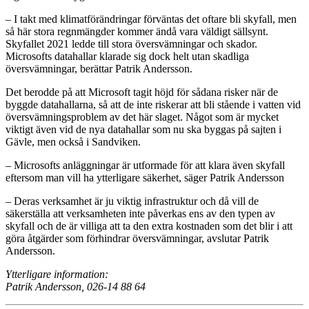
– I takt med klimatförändringar förväntas det oftare bli skyfall, men
så här stora regnmängder kommer ändå vara väldigt sällsynt.
Skyfallet 2021 ledde till stora översvämningar och skador.
Microsofts datahallar klarade sig dock helt utan skadliga
översvämningar, berättar Patrik Andersson.
Det berodde på att Microsoft tagit höjd för sådana risker när de
byggde datahallarna, så att de inte riskerar att bli stående i vatten vid
översvämningsproblem av det här slaget. Något som är mycket
viktigt även vid de nya datahallar som nu ska byggas på sajten i
Gävle, men också i Sandviken.
– Microsofts anläggningar är utformade för att klara även skyfall
eftersom man vill ha ytterligare säkerhet, säger Patrik Andersson
– Deras verksamhet är ju viktig infrastruktur och då vill de
säkerställa att verksamheten inte påverkas ens av den typen av
skyfall och de är villiga att ta den extra kostnaden som det blir i att
göra åtgärder som förhindrar översvämningar, avslutar Patrik
Andersson.
Ytterligare information:
Patrik Andersson, 026-14 88 64