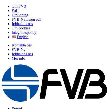
Om FVB
FoU
Utbildning
FVB-Nytt som pdf
Jobba hos oss
Om cookies
Integritetspolicy
English
Kontakta oss
FVB-Nytt
Jobba hos oss
Mer info
Energi