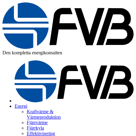
Den kompletta energikonsulten
Energi
Kraftvärme &
Värmeproduktion
Fjärrvärme
Fjärrkyla
Effektivisering