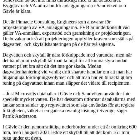
Bygglov och VA-anmälan för anläggningarna i Sandviken och
Gävle är klara.
Det är Pinnacle Consulting Engineers som ansvarar för
projekteringen av VA-anläggningarna. FVB är underkonsult vad
gäller VA-anmälan, expertstöd och granskning av projekteringen.
De bevakar också att projekteringen uppfyller kraven som ställs på
dagvatten- och skyfallshanteringen på de här två sajterna.
Dagvatten och skyfall är nära förknippade med varandra, men när
det handlar om skyfall får man ta höjd för att kunna styra undan
vattnet på ett bra sätt dit det inte gör skada. Medan
dagvattenhantering vid vanlig drift snarare handlar om att man har
tillgängliga fördröjningsvolymer och att man har en tillräckligt bra
rening på dagvattnet innan man släpper det vidare till recipienten.
– Just Microsofts datahallar i Gävle och Sandviken använder inte
speciellt mycket vatten. De har dessutom utformat datahallarna med
tankar som samlar upp regnvattnet som ska användas för att reglera
fuktigheten, vilket är en ganska ovanlig lösning i Sverige, säger
Patrik Andersson.
I Gävle är den genomsnittliga nederbörden under ett år omkring 600
mm, men i augusti 2021 ledde ett skyfall till att det kom 161 mm
regn under ett dygn.