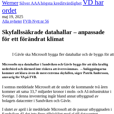
VD har
Werner
Silver AAA högsta kreditvärdighet
ordet
maj 19, 2025
Alla nyheter
FVB-Nytt nr 56
Skyfallssäkrade datahallar – anpassade
för ett förändrat klimat
I Gävle ska Microsoft bygga fler datahallar och de byggs för att
Microsofts nya datahallar i Sandviken och Gävle byggs för att tåla kraftig
nederbörd och därmed inte riskera att översvämmas. – Anläggningarna
kommer att klara även de mest extrema skyfallen, säger Patrik Andersson,
ansvarig för VA på FVB.
I somras meddelade Microsoft att de under de kommande två åren
kommer att satsa 33,7 miljarder kronor i moln- och AI-infrastruktur i
Sverige. I denna investering ingår bland annat utbyggnad av
bolagets datacenter i Sandviken och Gävle.
I slutet av april i år meddelade Microsoft att de pausar utbyggnaden i
Sandviken då det inte finns tillräckligt med el till datacentret.