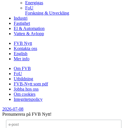
Energigas
FoU
Forskning & Utveckling
Industri
Fastighet
El & Automation
Vatten & Avlopp
FVB Nytt
Kontakta oss
English
Mer info
Om FVB
FoU
Utbildning
FVB-Nytt som pdf
Jobba hos oss
Om cookies
Integritetspolicy
2026-07-08
Prenumerera på FVB Nytt!