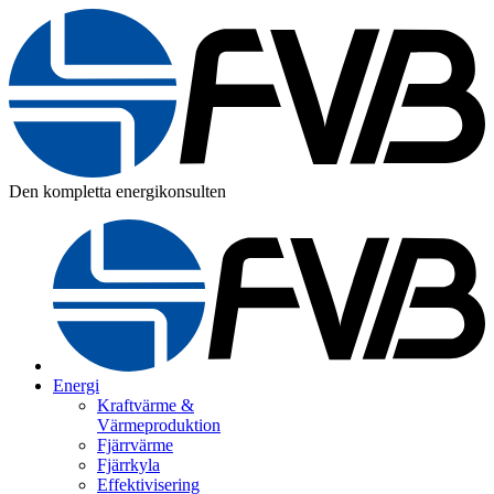
Den kompletta energikonsulten
Energi
Kraftvärme &
Värmeproduktion
Fjärrvärme
Fjärrkyla
Effektivisering