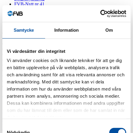
FVB-Nytt nr 41
Alla nyheter
Arkiv
Samtycke
Information
Om
2026
2025
2024
2023
Vi värdesätter din integritet
2022
2021
Vi använder cookies och liknande tekniker för att ge dig
2020
en bättre upplevelse på vår webbplats, analysera trafik
2019
och användning samt för att visa relevanta annonser och
2018
2017
marknadsföring. Med ditt samtycke kan vi dela
2016
information om hur du använder webbplatsen med våra
partners inom analys, annonsering och sociala medier.
Taggar
Dessa kan kombinera informationen med andra uppgifter
Fjärrvärmekurs
som du har lämnat till dem eller som de har samlat in när
Barncancerfonden
Bisnode
FVB stödjer
Jobba hos oss
Jobba på FVB
du har använt deras tjänster.
Barncancerfonden
Lediga tjänster
Professor emeritus Sven
Samtyckesval
Nödvändig