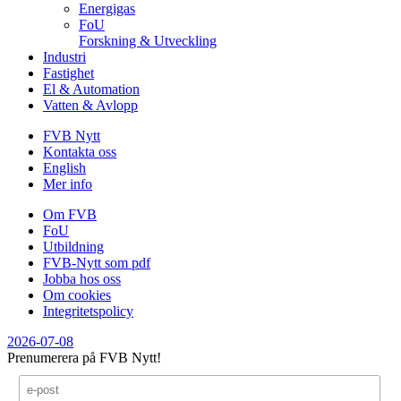
Energigas
FoU
Forskning & Utveckling
Industri
Fastighet
El & Automation
Vatten & Avlopp
FVB Nytt
Kontakta oss
English
Mer info
Om FVB
FoU
Utbildning
FVB-Nytt som pdf
Jobba hos oss
Om cookies
Integritetspolicy
2026-07-08
Prenumerera på FVB Nytt!