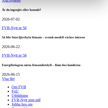
Alla nyheter
Är du ingenjör eller konsult?
2026-07-02
FVB-Nytt nr 58
Så blir liten fjärrkyla lönsam – svensk modell väcker intresse
2026-06-22
FVB-Nytt nr 58
Energibolagens nästa lönsamhetslyft – finns hos kunderna
2026-06-15
Visa fler
Om FVB
FoU
Utbildning
FVB-Nytt som pdf
Jobba hos oss