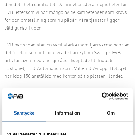
den det i hela samhället. Det innebär stora möjligheter för
FVB, eftersom vi har många av de kompetenser som krävs
för den omställning som nu pågår. Våra tjänster ligger
väldigt rätt i tiden.
FVB har sedan starten varit starka inom fjärrvärme och var
det företag som introducerade fjärrkylan i Sverige. FVB
arbetar även med energifrågor kopplade till Industri,
Fastighet, El & Automation samt Vatten & Avlopp. Bolaget
har idag 150 anställda med kontor på tio platser i landet.
– Vi fortsätter vår strategi att växa organiskt inom våra
nuvarande verksamhetsområden. Dessutom vill vi bredda
oss ytterligare inom vatten- och avlopp, där det kommer att
Samtycke
Information
Om
krävas stora investeringar framöver, avslutar Per Skoglund.
Fakta
Namn:
Per Skoglund
Vi värdesätter din integritet