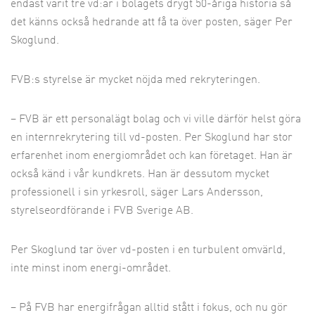
endast varit tre vd:ar i bolagets drygt 50-åriga historia så
det känns också hedrande att få ta över posten, säger Per
Skoglund.
FVB:s styrelse är mycket nöjda med rekryteringen.
– FVB är ett personalägt bolag och vi ville därför helst göra
en internrekrytering till vd-posten. Per Skoglund har stor
erfarenhet inom energiområdet och kan företaget. Han är
också känd i vår kundkrets. Han är dessutom mycket
professionell i sin yrkesroll, säger Lars Andersson,
styrelseordförande i FVB Sverige AB.
Per Skoglund tar över vd-posten i en turbulent omvärld,
inte minst inom energi-området.
– På FVB har energifrågan alltid stått i fokus, och nu gör