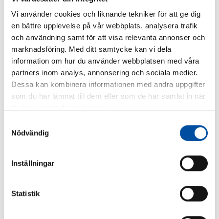
Ålder:
52 år
Vi använder cookies och liknande tekniker för att ge dig
Bakgrund:
Uppväxt i Ludvika, utbildad till civilingenjör
en bättre upplevelse på vår webbplats, analysera trafik
inom maskin vid KTH, lång erfarenhet inom
och användning samt för att visa relevanta annonser och
energibranschen från bland annat Fortum och ABB Atom.
marknadsföring. Med ditt samtycke kan vi dela
Har arbetat på FVB sedan 2003 och som vice vd sedan 2017.
information om hur du använder webbplatsen med våra
Intressen:
Många, men musikintresset är störst. Spelar
partners inom analys, annonsering och sociala medier.
trumpet, arrangerar musik och skriver egen musik då och
Dessa kan kombinera informationen med andra uppgifter
då.
som du har lämnat till dem eller som de har samlat in när
du har använt deras tjänster.
Samtyckesval
Nödvändig
DELA
Inställningar
Statistik
Liknande artiklar