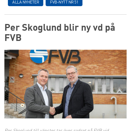
ALLA NYHETER
FVB-NYTT NR 51
Per Skoglund blir ny vd på
FVB
Per Skoglund till vänster tar över rodret på FVB vid