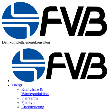
Den kompletta energikonsulten
Energi
Kraftvärme &
Värmeproduktion
Fjärrvärme
Fjärrkyla
Effektivisering