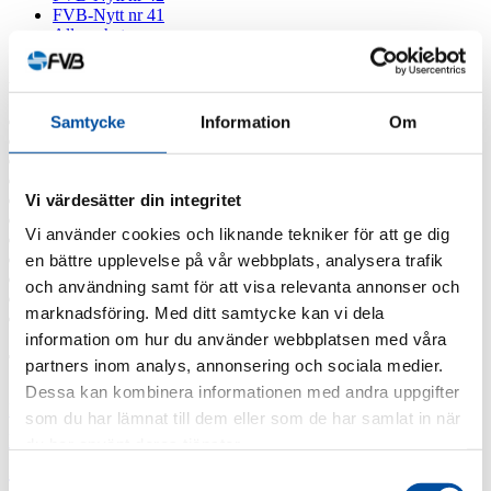
FVB-Nytt nr 41
Alla nyheter
Arkiv
2026
Samtycke
Information
Om
2025
2024
2023
Vi värdesätter din integritet
2022
2021
Vi använder cookies och liknande tekniker för att ge dig
2020
2019
en bättre upplevelse på vår webbplats, analysera trafik
2018
och användning samt för att visa relevanta annonser och
2017
marknadsföring. Med ditt samtycke kan vi dela
2016
information om hur du använder webbplatsen med våra
Taggar
partners inom analys, annonsering och sociala medier.
Dessa kan kombinera informationen med andra uppgifter
Fjärrvärmekurs
Barncancerfonden
Bisnode
FVB stödjer
som du har lämnat till dem eller som de har samlat in när
Jobba hos oss
Jobba på FVB
Barncancerfonden
du har använt deras tjänster.
Lediga tjänster
Professor emeritus Sven
Samtyckesval