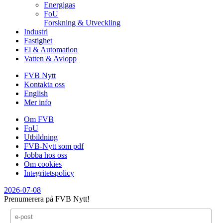
Energigas
FoU
Forskning & Utveckling
Industri
Fastighet
El & Automation
Vatten & Avlopp
FVB Nytt
Kontakta oss
English
Mer info
Om FVB
FoU
Utbildning
FVB-Nytt som pdf
Jobba hos oss
Om cookies
Integritetspolicy
2026-07-08
Prenumerera på FVB Nytt!