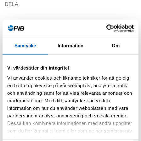
DELA
Samtycke
Information
Om
Liknande artiklar
Vi värdesätter din integritet
Vi använder cookies och liknande tekniker för att ge dig
ALLA NYHETER
en bättre upplevelse på vår webbplats, analysera trafik
Är du ingenjör eller konsult?
och användning samt för att visa relevanta annonser och
marknadsföring. Med ditt samtycke kan vi dela
2026-07-02
information om hur du använder webbplatsen med våra
partners inom analys, annonsering och sociala medier.
Dessa kan kombinera informationen med andra uppgifter
som du har lämnat till dem eller som de har samlat in när
du har använt deras tjänster.
FVB-NYTT NR 58