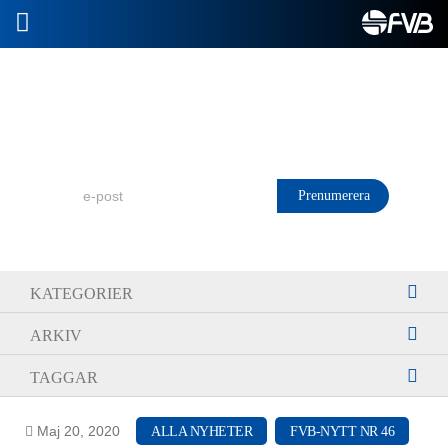
2026-07-08
Prenumerera på FVB Nytt!
KATEGORIER
ARKIV
TAGGAR
Maj 20, 2020
ALLA NYHETER
FVB-NYTT NR 46