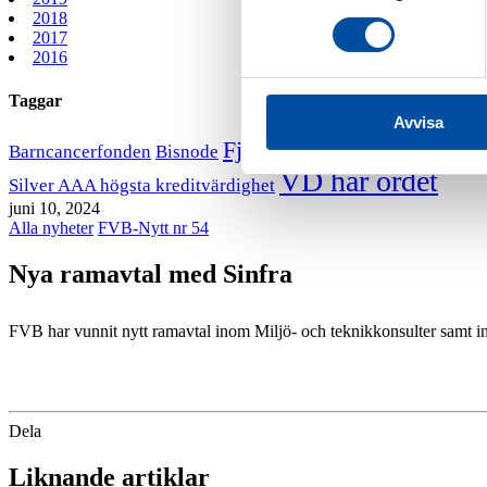
2018
2017
2016
Taggar
Avvisa
Fjärrvärmekurs
Barncancerfonden
Bisnode
FVB stödjer B
VD har ordet
Silver AAA högsta kreditvärdighet
juni 10, 2024
Alla nyheter
FVB-Nytt nr 54
Nya ramavtal med Sinfra
FVB har vunnit nytt ramavtal inom Miljö- och teknikkonsulter samt ino
Dela
Liknande artiklar