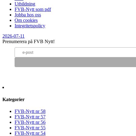
Utbildning
FVB-Nytt som pdf
Jobba hos oss
Om cookies
Integritetspolicy
2026-07-11
Prenumerera på FVB Nytt!
Kategorier
FVB-Nytt nr 58
FVB-Nytt nr 57
FVB-Nytt nr 56
FVB-Nytt nr 55
FVB-Nytt nr 54