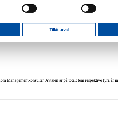
Tillåt urval
Jobba hos oss
Jobba på FVB
Led
arncancerfonden
m Managementkonsulter. Avtalen är på totalt fem respektive fyra år ink