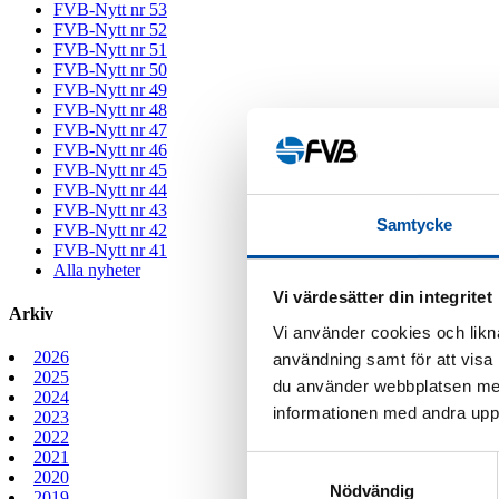
FVB-Nytt nr 53
FVB-Nytt nr 52
FVB-Nytt nr 51
FVB-Nytt nr 50
FVB-Nytt nr 49
FVB-Nytt nr 48
FVB-Nytt nr 47
FVB-Nytt nr 46
FVB-Nytt nr 45
FVB-Nytt nr 44
FVB-Nytt nr 43
Samtycke
FVB-Nytt nr 42
FVB-Nytt nr 41
Alla nyheter
Vi värdesätter din integritet
Arkiv
Vi använder cookies och likna
2026
användning samt för att visa
2025
du använder webbplatsen med
2024
informationen med andra uppgi
2023
2022
2021
Samtyckesval
2020
Nödvändig
2019