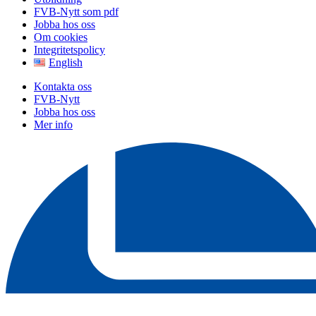
FVB-Nytt som pdf
Jobba hos oss
Om cookies
Integritetspolicy
English
Kontakta oss
FVB-Nytt
Jobba hos oss
Mer info