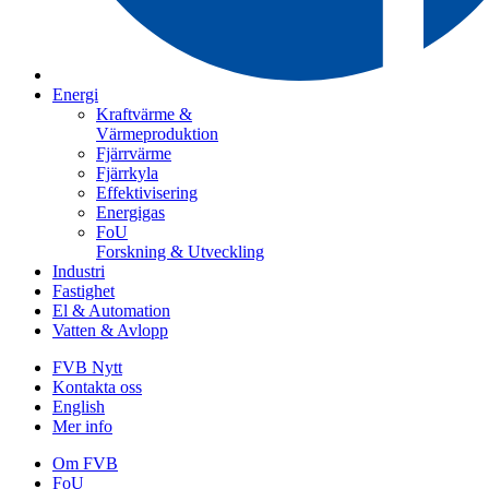
Energi
Kraftvärme &
Värmeproduktion
Fjärrvärme
Fjärrkyla
Effektivisering
Energigas
FoU
Forskning & Utveckling
Industri
Fastighet
El & Automation
Vatten & Avlopp
FVB Nytt
Kontakta oss
English
Mer info
Om FVB
FoU