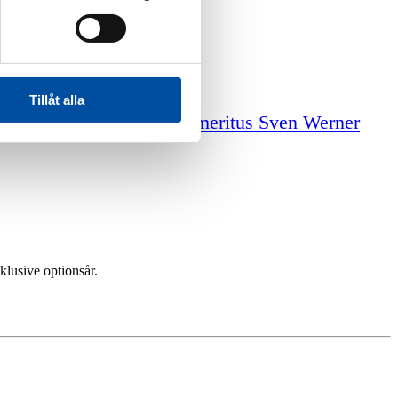
Tillåt alla
iga tjänster
Professor emeritus Sven Werner
lusive optionsår.