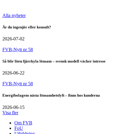
Alla nyheter
Är du ingenjör eller konsult?
2026-07-02
FVB-Nytt nr 58
Så blir liten fjärrkyla lönsam – svensk modell väcker intresse
2026-06-22
FVB-Nytt nr 58
Energibolagens nästa lönsamhetslyft – finns hos kunderna
2026-06-15
Visa fler
Om FVB
FoU
Utbildning