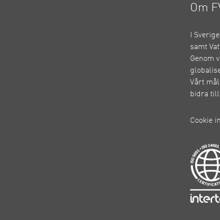
Om F
I Sverig
samt Vat
Genom vå
globalis
Vårt mål
bidra ti
Cookie i