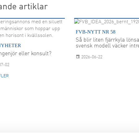
ande artiklar
FVB-NYTT NR 58
Så blir liten fjärrkyla lön
NYHETER
svensk modell väcker intr
ngenjör eller konsult?
2026-06-22
07-02
FLER