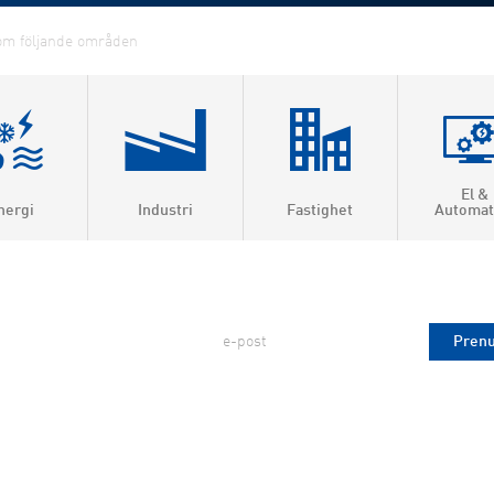
El &
nergi
Industri
Fastighet
Automat
ärme &
roduktion
Prenumerera på FVB Nytt!
ärme
2026-07-08
la
visering
gas