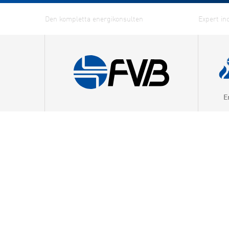
E
Kraftv
Värmep
Fjärrv
Fjärrky
Effekti
Energi