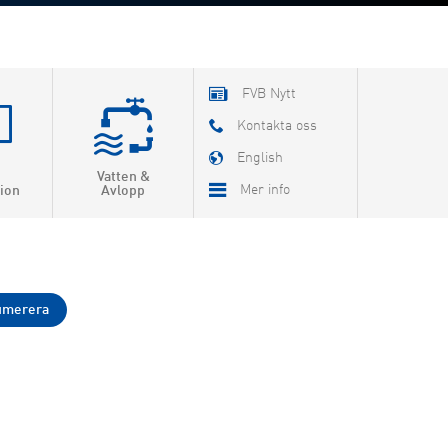
FVB Nytt
Kontakta oss
English
Vatten &
Mer info
ion
Avlopp
Om FVB
FoU
Utbildning
FVB-Nytt som pdf
Jobba hos oss