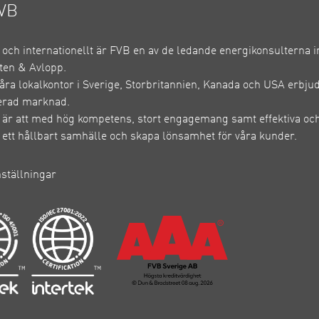
VB
e och internationellt är FVB en av de ledande energikonsulterna 
ten & Avlopp.
ra lokalkontor i Sverige, Storbritannien, Kanada och USA erbju
erad marknad.
 är att med hög kompetens, stort engagemang samt effektiva och
ll ett hållbart samhälle och skapa lönsamhet för våra kunder.
nställningar