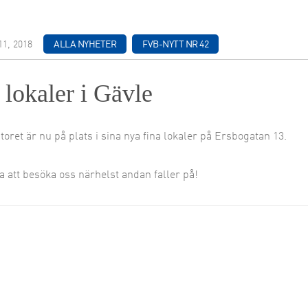
ing & Utveckling
11, 2018
ALLA NYHETER
FVB-NYTT NR 42
lokaler i Gävle
toret är nu på plats i sina nya fina lokaler på Ersbogatan 13.
 att besöka oss närhelst andan faller på!