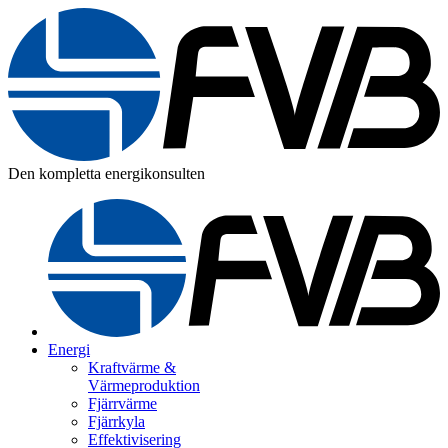
Den kompletta energikonsulten
Energi
Kraftvärme &
Värmeproduktion
Fjärrvärme
Fjärrkyla
Effektivisering