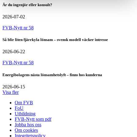
Är du ingenjör eller konsult?
2026-07-02
FVB-Nytt nr 58
Så blir liten fjärrkyla lönsam – svensk modell väcker intresse
2026-06-22
FVB-Nytt nr 58
Energibolagens nästa lönsamhetslyft – finns hos kunderna
2026-06-15
Visa fler
Om FVB
FoU
Utbildning
FVB-Nytt som pdf
Jobba hos oss
Om cookies
Integritetspolicy