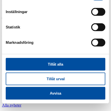
VD har
Werner
Silver AAA högsta kreditvärdighet
ordet
Inställningar
juni 19, 2023
Alla nyheter
FVB-Nytt nr 52
Statistik
Ny ledning mellan Oxelösund och
Nyköping
Marknadsföring
Efter många års funderande och utredande har Oxelö Energi och
Vattenfall enats om att bygga en fjärrvärmeledning mellan Nyköping
och Oxelösund. FVB har fått uppdraget att projektera ledningen
Tillåt alla
som mäter cirka elva km. År 2026 räknar man med att kunna ta
ledningen i drift.
Tillåt urval
Dela
Liknande artiklar
Avvisa
Alla nyheter