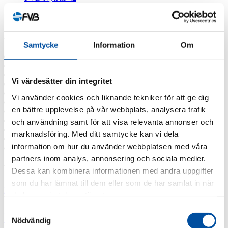
FVB-Nytt nr 41
Alla nyheter
Arkiv
Samtycke
Information
Om
2026
2025
2024
Vi värdesätter din integritet
2023
2022
Vi använder cookies och liknande tekniker för att ge dig
2021
en bättre upplevelse på vår webbplats, analysera trafik
2020
2019
och användning samt för att visa relevanta annonser och
2018
marknadsföring. Med ditt samtycke kan vi dela
2017
information om hur du använder webbplatsen med våra
2016
partners inom analys, annonsering och sociala medier.
Taggar
Dessa kan kombinera informationen med andra uppgifter
som du har lämnat till dem eller som de har samlat in när
Fjärrvärmekurs
Barncancerfonden
Bisnode
FVB stödjer
du har använt deras tjänster.
Jobba hos oss
Jobba på FVB
Barncancerfonden
Samtyckesval
Lediga tjänster
Professor emeritus Sven
Nödvändig