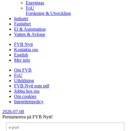
Energigas
FoU
Forskning & Utveckling
Industri
Fastighet
El & Automation
Vatten & Avlopp
FVB Nytt
Kontakta oss
English
Mer info
Om FVB
FoU
Utbildning
FVB-Nytt som pdf
Jobba hos oss
Om cookies
Integritetspolicy
2026-07-08
Prenumerera på FVB Nytt!