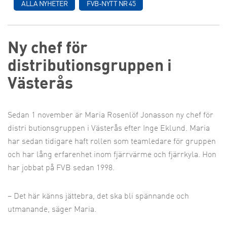
ALLA NYHETER
FVB-NYTT NR 45
Ny chef för
distributionsgruppen i
Västerås
Sedan 1 november är Maria Rosenlöf Jonasson ny chef för
distri butions­gruppen i Västerås efter Inge Eklund. Maria
har sedan tidigare haft rollen som teamledare för gruppen
och har lång erfarenhet inom fjärrvärme och fjärrkyla. Hon
har jobbat på FVB sedan 1998.
– Det här känns jättebra, det ska bli spännande och
utmanande, säger Maria.