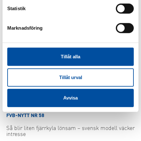
Är du ingenjör eller konsult?
Statistik
2026-07-02
Marknadsföring
Tillåt alla
Tillåt urval
Avvisa
FVB-NYTT NR 58
Så blir liten fjärrkyla lönsam – svensk modell väcker
intresse