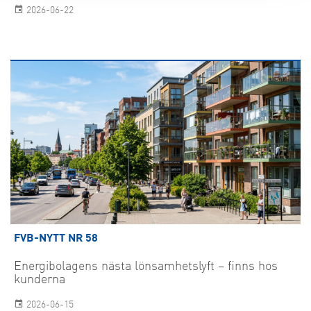
2026-06-22
FVB-NYTT NR 58
Energibolagens nästa lönsamhetslyft – finns hos
kunderna
2026-06-15