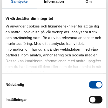
Samtycke
Information
Om
Vi värdesätter din integritet
Vi använder cookies och liknande tekniker för att ge dig
Liknande artiklar
en bättre upplevelse på vår webbplats, analysera trafik
och användning samt för att visa relevanta annonser och
marknadsföring. Med ditt samtycke kan vi dela
information om hur du använder webbplatsen med våra
partners inom analys, annonsering och sociala medier.
Dessa kan kombinera informationen med andra uppgifter
som du har lämnat till dem eller som de har samlat in när
du har använt deras tjänster.
Samtyckesval
Nödvändig
ALLA NYHETER
Inställningar