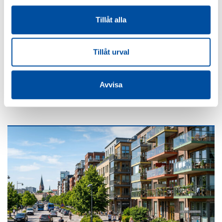
Tillåt alla
FVB-NYTT NR 58
Tillåt urval
Så blir liten fjärrkyla lönsam – svensk modell väcker
intresse
Avvisa
2026-06-22