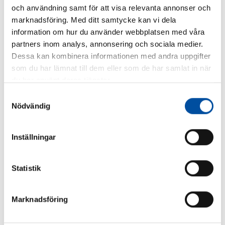
och användning samt för att visa relevanta annonser och
marknadsföring. Med ditt samtycke kan vi dela
information om hur du använder webbplatsen med våra
partners inom analys, annonsering och sociala medier.
Dessa kan kombinera informationen med andra uppgifter
ALLA NYHETER
som du har lämnat till dem eller som de har samlat in när
du har använt deras tjänster.
Är du ingenjör eller konsult?
Samtyckesval
2026-07-02
Nödvändig
Inställningar
Statistik
Marknadsföring