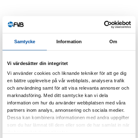
Liknande artiklar
Samtycke
Information
Om
Vi värdesätter din integritet
ALLA NYHETER
Vi använder cookies och liknande tekniker för att ge dig
en bättre upplevelse på vår webbplats, analysera trafik
Är du ingenjör eller konsult?
och användning samt för att visa relevanta annonser och
marknadsföring. Med ditt samtycke kan vi dela
2026-07-02
information om hur du använder webbplatsen med våra
partners inom analys, annonsering och sociala medier.
Dessa kan kombinera informationen med andra uppgifter
som du har lämnat till dem eller som de har samlat in när
FVB-NYTT NR 58
du har använt deras tjänster.