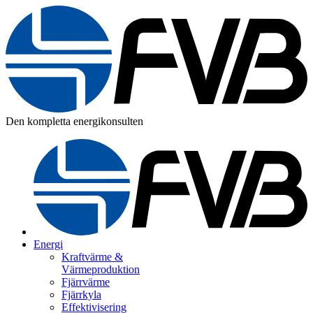
Den kompletta energikonsulten
Energi
Kraftvärme &
Värmeproduktion
Fjärrvärme
Fjärrkyla
Effektivisering