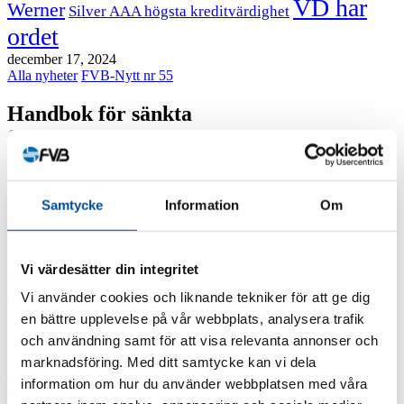
VD har
Werner
Silver AAA högsta kreditvärdighet
ordet
december 17, 2024
Alla nyheter
FVB-Nytt nr 55
Handbok för sänkta
fjärrvärmetemperaturer
Att sänka temperaturen i fjärrvärmesystemet är ekonomisk
lönsamt, men ändå har få energibolag jobbat aktivt med detta.
Samtycke
Information
Om
Nu har FVB – på uppdrag av Energiforsk – tagit fram en
handbok som visar hur fjärrvärmebolag på ett effektivt sätt
kan sänka fram- och returtemperaturen.
Vi värdesätter din integritet
Temperaturnivåerna i de svenska fjärrvärmenäten har varit ungefär
Vi använder cookies och liknande tekniker för att ge dig
de samma de senaste 20 åren. Detta trots att det är lönsamt att sänka
temperaturen. Framför allt finns pengar att hämta i ökat utbyte i
en bättre upplevelse på vår webbplats, analysera trafik
rökgaskondensorer, lägre distributionsförluster och därmed mindre
och användning samt för att visa relevanta annonser och
produktion i dyra topplastanläggningar.
marknadsföring. Med ditt samtycke kan vi dela
– Men med de höga biobränslepriserna kan vi nu se att det finns
information om hur du använder webbplatsen med våra
ökat intresse för att sänka temperaturerna i fjärrvärmesystemet, säger