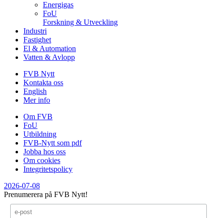
Energigas
FoU
Forskning & Utveckling
Industri
Fastighet
El & Automation
Vatten & Avlopp
FVB Nytt
Kontakta oss
English
Mer info
Om FVB
FoU
Utbildning
FVB-Nytt som pdf
Jobba hos oss
Om cookies
Integritetspolicy
2026-07-08
Prenumerera på FVB Nytt!