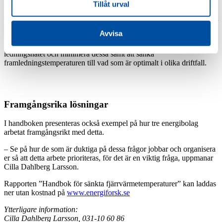
gånger jämfört med nuvarande nivåer.
Tillåt urval
Cilla Dahlberg Larsson lyfter fram tre åtgärder som är centrala för att
kunna sänka temperaturen i fjärrvärmesystemet. Det handlar om att
Avvisa
identifiera och åtgärda fel i kundernas fjärrvärmecentraler och
interna värmesystem, identifiera onödiga cirkulationsflöden i
ledningsnätet och minimera dessa samt att sänka
framledningstemperaturen till vad som är optimalt i olika driftfall.
Framgångsrika lösningar
I handboken presenteras också exempel på hur tre energibolag
arbetat framgångsrikt med detta.
– Se på hur de som är duktiga på dessa frågor jobbar och organisera
er så att detta arbete prioriteras, för det är en viktig fråga, uppmanar
Cilla Dahlberg Larsson.
Rapporten ”Handbok för sänkta fjärrvärmetemperaturer” kan laddas
ner utan kostnad på
www.energiforsk.se
Ytterligare information:
Cilla Dahlberg Larsson, 031-10 60 86