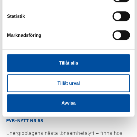
Så blir liten fjärrkyla lönsam – svensk modell väcker
intresse
Statistik
2026-06-22
Marknadsföring
Tillåt alla
Tillåt urval
Avvisa
FVB-NYTT NR 58
Energibolagens nästa lönsamhetslyft – finns hos