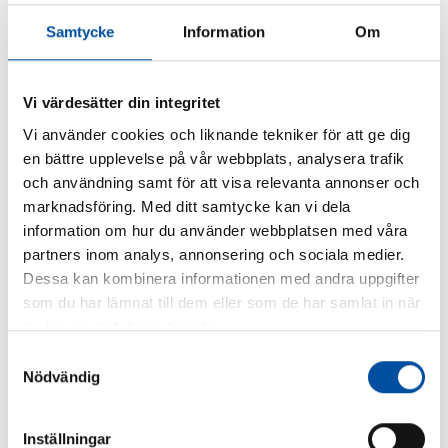
ALLA NYHETER
Samtycke
Information
Om
Är du ingenjör eller konsult?
2026-07-02
Vi värdesätter din integritet
Vi använder cookies och liknande tekniker för att ge dig
en bättre upplevelse på vår webbplats, analysera trafik
och användning samt för att visa relevanta annonser och
marknadsföring. Med ditt samtycke kan vi dela
information om hur du använder webbplatsen med våra
partners inom analys, annonsering och sociala medier.
Dessa kan kombinera informationen med andra uppgifter
som du har lämnat till dem eller som de har samlat in när
du har använt deras tjänster.
Samtyckesval
Nödvändig
FVB-NYTT NR 58
Inställningar