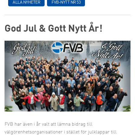
ALLA NYHETER
FVB-NYTT NR 53
God Jul & Gott Nytt År!
FVB har även i år valt att lämna bidrag till
välgörenhetsorganisationer i stället för julklappar till