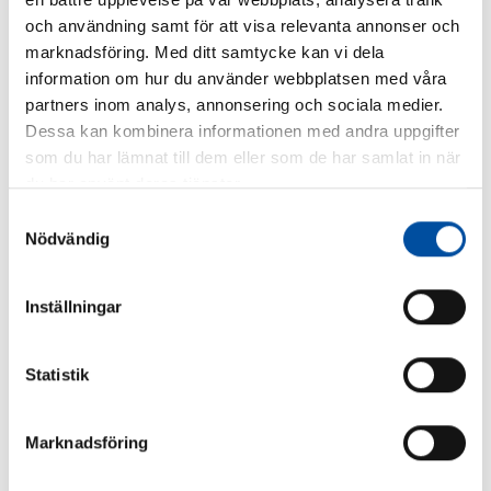
och användning samt för att visa relevanta annonser och
marknadsföring. Med ditt samtycke kan vi dela
information om hur du använder webbplatsen med våra
partners inom analys, annonsering och sociala medier.
Dessa kan kombinera informationen med andra uppgifter
som du har lämnat till dem eller som de har samlat in när
ALLA NYHETER
du har använt deras tjänster.
Är du ingenjör eller konsult?
Samtyckesval
Nödvändig
2026-07-02
Inställningar
Statistik
Marknadsföring