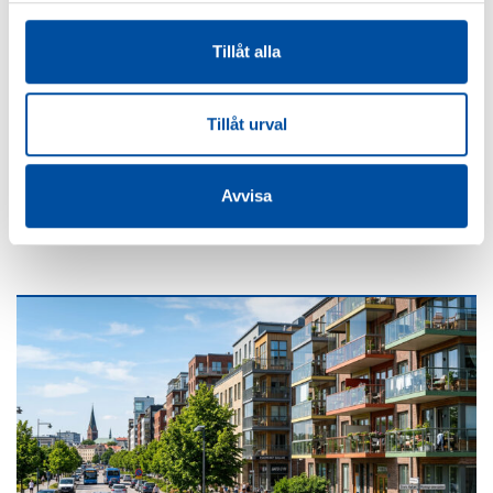
Tillåt alla
FVB-NYTT NR 58
Tillåt urval
Så blir liten fjärrkyla lönsam – svensk modell väcker
intresse
Avvisa
2026-06-22