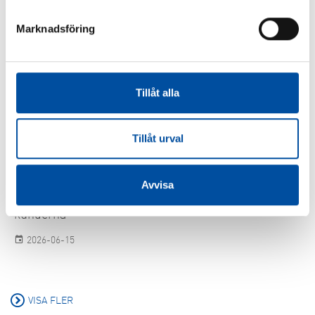
Marknadsföring
Tillåt alla
Tillåt urval
FVB-NYTT NR 58
Avvisa
Energibolagens nästa lönsamhetslyft – finns hos
kunderna
2026-06-15
VISA FLER