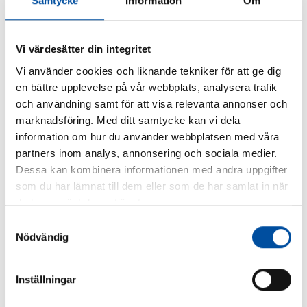
Samtycke
Information
Om
2026-07-02
Vi värdesätter din integritet
Vi använder cookies och liknande tekniker för att ge dig
en bättre upplevelse på vår webbplats, analysera trafik
och användning samt för att visa relevanta annonser och
marknadsföring. Med ditt samtycke kan vi dela
information om hur du använder webbplatsen med våra
partners inom analys, annonsering och sociala medier.
Dessa kan kombinera informationen med andra uppgifter
som du har lämnat till dem eller som de har samlat in när
du har använt deras tjänster.
Samtyckesval
Nödvändig
FVB-NYTT NR 58
Så blir liten fjärrkyla lönsam – svensk modell väcker
Inställningar
intresse