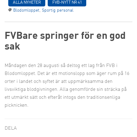
ALLA NYHETER
FVB-NYTT NR 41
Blodomloppet
,
Sportig personal
FVBare springer för en god
sak
Måndagen den 28 augusti så deltog ett lag från FVB i
Blodomloppet. Det är ett motionslopp som äger rum på 16
orter i landet och syftet är att uppmärksamma den
livsviktiga blodgivningen. Alla genomförde sin sträcka på
ett utmärkt sätt och efteråt intogs den traditionsenliga
picknicken.
DELA