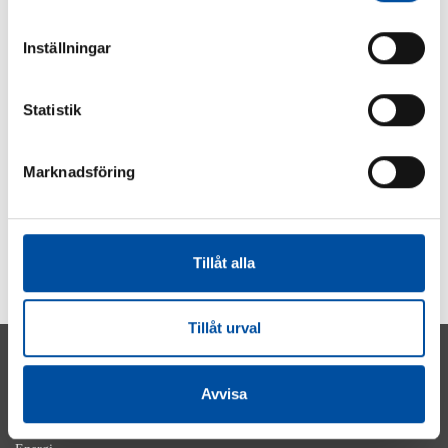
Inställningar
FVB-NYTT NR 58
Energibolagens nästa lönsamhetslyft – finns hos
Statistik
kunderna
2026-06-15
Marknadsföring
VISA FLER
Tillåt alla
Tillåt urval
Avvisa