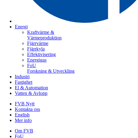
Energi
Kraftvärme &
Värmeproduktion
Fjärrvärme
Fjärrkyla
Effektivisering
Energigas
FoU
Forskning & Utveckling
Industri
Fastighet
El & Automation
Vatten & Avlopp
FVB Nytt
Kontakta oss
English
Mer info
Om FVB
FoU