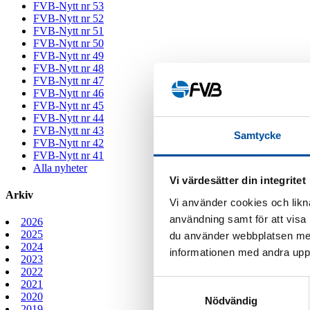
FVB-Nytt nr 53
FVB-Nytt nr 52
FVB-Nytt nr 51
FVB-Nytt nr 50
FVB-Nytt nr 49
FVB-Nytt nr 48
FVB-Nytt nr 47
FVB-Nytt nr 46
FVB-Nytt nr 45
FVB-Nytt nr 44
FVB-Nytt nr 43
Samtycke
FVB-Nytt nr 42
FVB-Nytt nr 41
Alla nyheter
Vi värdesätter din integritet
Arkiv
Vi använder cookies och likna
användning samt för att visa
2026
2025
du använder webbplatsen med
2024
informationen med andra uppgi
2023
2022
Samtyckesval
2021
2020
Nödvändig
2019