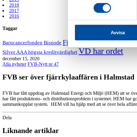
2018
2017
2016
Taggar
Avvisa
Fjärrvärmekurs
Barncancerfonden
Bisnode
FVB stödjer B
VD har ordet
Silver AAA högsta kreditvärdighet
december 15, 2020
Alla nyheter
FVB-Nytt nr 47
FVB ser över fjärrkylaaffären i Halmstad
FVB har fått uppdrag av Halmstad Energi och Miljö (HEM) att se över 
har fått produktions- och distributionsproblem i systemet. HEM har g
sammankopplat system. HEM vill ha hjälp med att se över hela affäre
Dela
Liknande artiklar