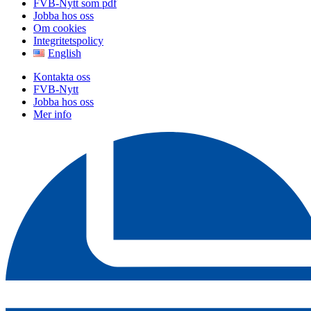
FVB-Nytt som pdf
Jobba hos oss
Om cookies
Integritetspolicy
English
Kontakta oss
FVB-Nytt
Jobba hos oss
Mer info