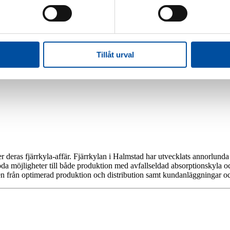
Tillåt urval
Jobba hos oss
Jobba på FVB
Led
arncancerfonden
deras fjärrkyla-affär. Fjärrkylan i Halmstad har utvecklats annorlunda
oda möjligheter till både produktion med avfallseldad absorptionskyla
n från optimerad produktion och distribution samt kundanläggningar och