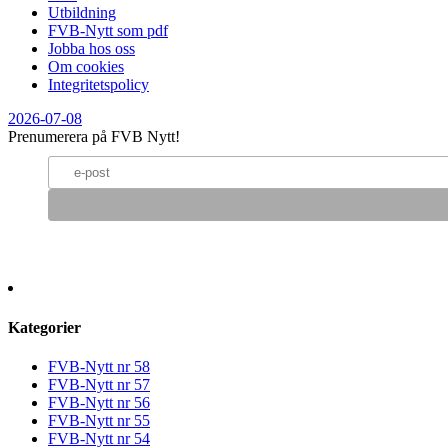
Utbildning
FVB-Nytt som pdf
Jobba hos oss
Om cookies
Integritetspolicy
2026-07-08
Prenumerera på FVB Nytt!
Kategorier
FVB-Nytt nr 58
FVB-Nytt nr 57
FVB-Nytt nr 56
FVB-Nytt nr 55
FVB-Nytt nr 54