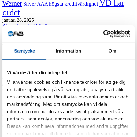
VD har
Werner
Silver AAA högsta kreditvärdighet
ordet
januari 28, 2025
Alla nyheter
FVB-Nytt nr 55
FVB förstärker inom 3D-skanning och
VR
Samtycke
Information
Om
Vi värdesätter din integritet
Så här ser miljön ut där man kan vandra runt i VR. Här visas en
Vi använder cookies och liknande tekniker för att ge dig
projekterad nyinstallation i en 3D-skannad befintlig anläggning hos
en av FVB:s kunder.
en bättre upplevelse på vår webbplats, analysera trafik
och användning samt för att visa relevanta annonser och
Genom 3D-skanning och VR tar FVB projekteringen av
marknadsföring. Med ditt samtycke kan vi dela
anläggningar till en ny nivå. Det gör att kunderna kan uppleva
information om hur du använder webbplatsen med våra
sina projekt i en virtuell värld som är mycket verklighetstrogen.
partners inom analys, annonsering och sociala medier.
Linköpingskontoret uppgraderar nu sin tjänst inom 3D-
skanning och erbjuder även VR till kunderna.
Dessa kan kombinera informationen med andra uppgifter
som du har lämnat till dem eller som de har samlat in när
– Nu har vi en ny 3D-skanner på vårt kontor i Linköping och den