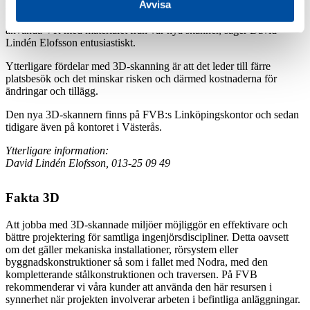
Avvisa
kommer att se ut i kundens befintliga anläggning. Tack vare den nya
3D-utrustningen höjs också kvaliteten rejält så det blir ett lyft att
använda VR med materialet från vår nya skanner, säger David
Lindén Elofsson entusiastiskt.
Ytterligare fördelar med 3D-skanning är att det leder till färre
platsbesök och det minskar risken och därmed kostnaderna för
ändringar och tillägg.
Den nya 3D-skannern finns på FVB:s Linköpingskontor och sedan
tidigare även på kontoret i Västerås.
Ytterligare information:
David Lindén Elofsson, 013-25 09 49
Fakta 3D
Att jobba med 3D-skannade miljöer möjliggör en effektivare och
bättre projektering för samtliga ingenjörsdiscipliner. Detta oavsett
om det gäller mekaniska installationer, rörsystem eller
byggnadskonstruktioner så som i fallet med Nodra, med den
kompletterande stålkonstruktionen och traversen. På FVB
rekommenderar vi våra kunder att använda den här resursen i
synnerhet när projekten involverar arbeten i befintliga anläggningar.