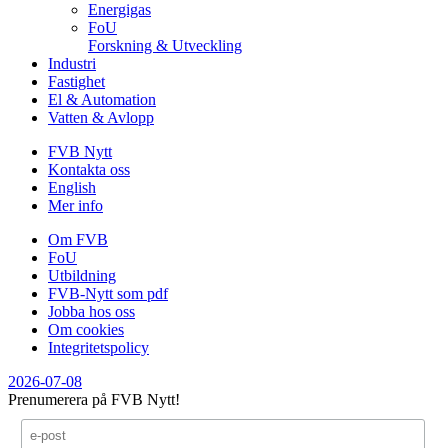
Energigas
FoU
Forskning & Utveckling
Industri
Fastighet
El & Automation
Vatten & Avlopp
FVB Nytt
Kontakta oss
English
Mer info
Om FVB
FoU
Utbildning
FVB-Nytt som pdf
Jobba hos oss
Om cookies
Integritetspolicy
2026-07-08
Prenumerera på FVB Nytt!