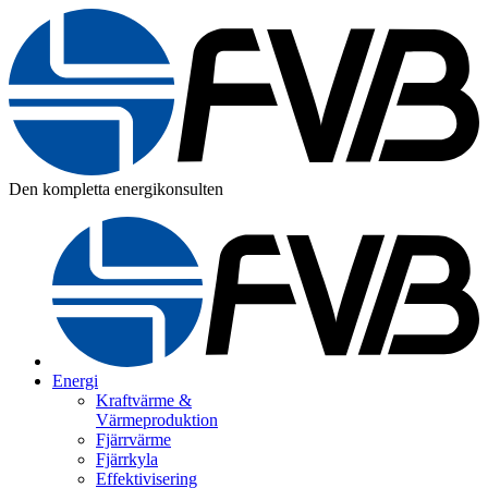
Den kompletta energikonsulten
Energi
Kraftvärme &
Värmeproduktion
Fjärrvärme
Fjärrkyla
Effektivisering