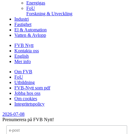
Energigas
FoU
Forskning & Utveckling
Industri
Fastighet
El & Automation
Vatten & Avlopp
FVB Nytt
Kontakta oss
English
Mer info
Om FVB
FoU
Utbildning
FVB-Nytt som pdf
Jobba hos oss
Om cookies
Integritetspolicy
2026-07-08
Prenumerera på FVB Nytt!