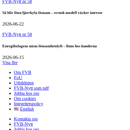
FVB-Nytt nr 58
Så blir liten fjärrkyla lönsam – svensk modell väcker intresse
2026-06-22
FVB-Nytt nr 58
Energibolagens nästa lönsamhetslyft – finns hos kunderna
2026-06-15
Visa fler
Om FVB
FoU
Utbildning
FVB-Nytt som pdf
Jobba hos oss
Om cookies
Integritetspolicy
English
Kontakta oss
FVB-Nytt
Jobba hos oss