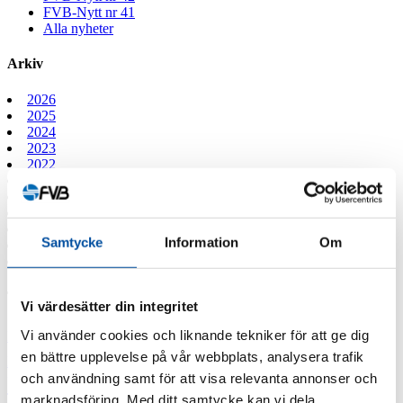
FVB-Nytt nr 41
Alla nyheter
Arkiv
2026
2025
2024
2023
2022
2021
2020
2019
2018
Samtycke
Information
Om
2017
2016
Taggar
Vi värdesätter din integritet
Fjärrvärmekurs
Vi använder cookies och liknande tekniker för att ge dig
Barncancerfonden
Bisnode
FVB stödjer
Jobba hos oss
Jobba på FVB
en bättre upplevelse på vår webbplats, analysera trafik
Barncancerfonden
och användning samt för att visa relevanta annonser och
Lediga tjänster
Professor emeritus Sven
marknadsföring. Med ditt samtycke kan vi dela