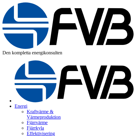
Den kompletta energikonsulten
Energi
Kraftvärme &
Värmeproduktion
Fjärrvärme
Fjärrkyla
Effektivisering