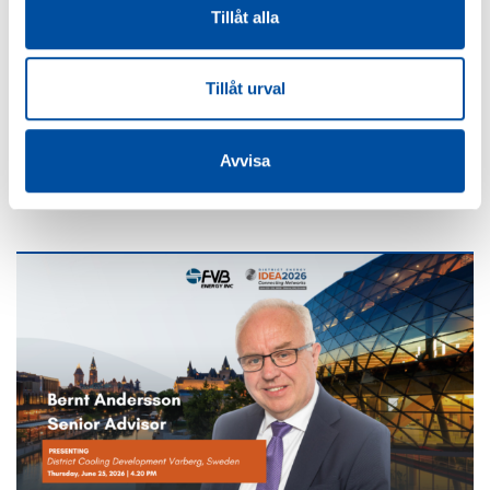
Tillåt alla
Tillåt urval
ALLA NYHETER
Är du ingenjör eller konsult?
Avvisa
2026-07-02