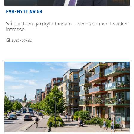
FVB-NYTT NR 58
Så blir liten fjärrkyla lönsam – svensk modell väcker
intresse
2026-06-22