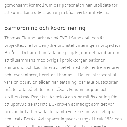
gemensamt kontrollrum där personalen har utbildats för
att kunna kontrollera och styra båda verksamheterna.
Samordning och koordinering
Thomas Eklund, arbetar på FVB i Sundsvall och är
projektledare för den yttre bränslehanteringen i projektet i
Borås. – Det är ett omfattande projekt, där det handlar om
att tillsammans med övriga i projektorganisationen,
samordna och koordinera arbetet med olika entreprenörer
och leverantörer, berättar Thomas. – Det är intressant att
vara en del av en sådan här satsning, där alla pusselbitar
måste falla på plats inom såväl ekonomi, tidplan och
kvalitetskrav. Projektet är också en stor miljösatsning för
att uppfylla de stärkta EU-kraven samtidigt som det var
nödvändigt att ersätta de gamla verken som var belägna i
cent-rala Borås. Avloppsreningsverket togs i bruk 1934 och
det gamla kraftvärme-verket 1965. Kraftvärmeverket