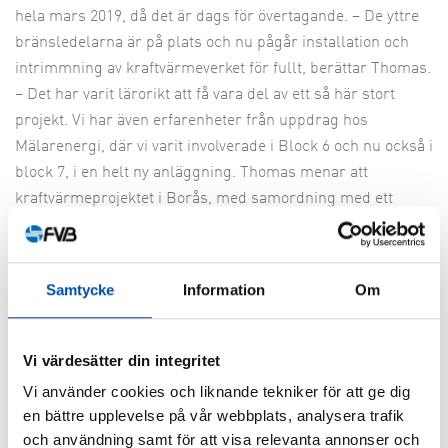
hela mars 2019, då det är dags för övertagande. – De yttre
bränsledelarna är på plats och nu pågår installation och
intrimmning av kraftvärmeverket för fullt, berättar Thomas.
– Det har varit lärorikt att få vara del av ett så här stort
projekt. Vi har även erfarenheter från uppdrag hos
Mälarenergi, där vi varit involverade i Block 6 och nu också i
block 7, i en helt ny anläggning. Thomas menar att
kraftvärmeprojektet i Borås, med samordning med ett
avloppsreningsverk och rötningsanläggning, ger ytterligare
nyttig kunskap inom energiområdet. – Samarbetet med
våra leverantörer och entreprenörer, där FVB är en av dem,
Samtycke
Information
Om
har fungerat bra. Så mycket samlad erfarenhet är en
möjliggörare för att ro ett sådant här stort projekt i hamn,
menar Jonas Holmberg på Borås Energi och Miljö. – Det
Vi värdesätter din integritet
har varit en spännande tid, sedan beslutet om satsningen
Vi använder cookies och liknande tekniker för att ge dig
togs i mars 2015, avslutar han.
en bättre upplevelse på vår webbplats, analysera trafik
och användning samt för att visa relevanta annonser och