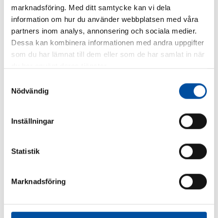
marknadsföring. Med ditt samtycke kan vi dela
Ytterligare information:
Thomas Eklund, 060-67 27 09
information om hur du använder webbplatsen med våra
partners inom analys, annonsering och sociala medier.
Dessa kan kombinera informationen med andra uppgifter
DELA
som du har lämnat till dem eller som de har samlat in när
du har använt deras tjänster.
Samtyckesval
Nödvändig
Liknande artiklar
Inställningar
Statistik
Marknadsföring