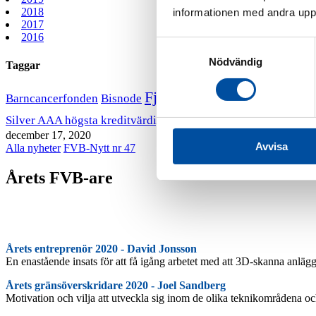
2018
informationen med andra uppgi
2017
2016
Samtyckesval
Nödvändig
Taggar
Fjärrvärmekurs
Barncancerfonden
Bisnode
FVB stödjer B
VD har ordet
Silver AAA högsta kreditvärdighet
december 17, 2020
Avvisa
Alla nyheter
FVB-Nytt nr 47
Årets FVB-are
Årets entreprenör 2020 - David Jonsson
En enastående insats för att få igång arbetet med att 3D-skanna anlägg
Årets gränsöverskridare 2020 - Joel Sandberg
Motivation och vilja att utveckla sig inom de olika teknikområdena och g