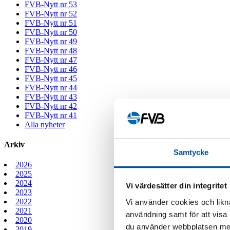
FVB-Nytt nr 53
FVB-Nytt nr 52
FVB-Nytt nr 51
FVB-Nytt nr 50
FVB-Nytt nr 49
FVB-Nytt nr 48
FVB-Nytt nr 47
FVB-Nytt nr 46
FVB-Nytt nr 45
FVB-Nytt nr 44
FVB-Nytt nr 43
FVB-Nytt nr 42
FVB-Nytt nr 41
Alla nyheter
Arkiv
Samtycke
2026
2025
2024
Vi värdesätter din integritet
2023
2022
Vi använder cookies och likna
2021
användning samt för att visa
2020
du använder webbplatsen med
2019