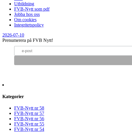
Utbildning
FVB-Nytt som pdf
Jobba hos oss
Om cookies
Integritetspolicy
2026-07-10
Prenumerera på FVB Nytt!
Kategorier
FVB-Nytt nr 58
FVB-Nytt nr 57
FVB-Nytt nr 56
FVB-Nytt nr 55
FVB-Nytt nr 54