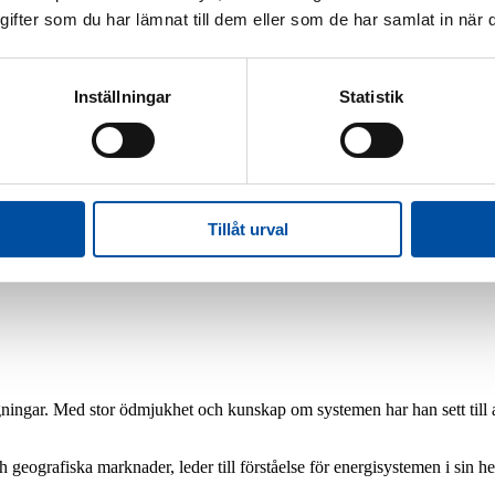
fter som du har lämnat till dem eller som de har samlat in när d
Inställningar
Statistik
Jobba hos oss
Jobba på FVB
Led
arncancerfonden
Tillåt urval
ningar. Med stor ödmjukhet och kunskap om systemen har han sett till at
eografiska marknader, leder till förståelse för energisystemen i sin helh