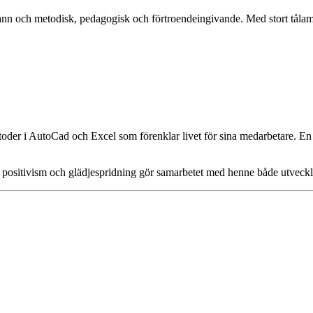
n och metodisk, pedagogisk och förtroendeingivande. Med stort tålamod
metoder i AutoCad och Excel som förenklar livet för sina medarbetare. En
, positivism och glädjespridning gör samarbetet med henne både utveck