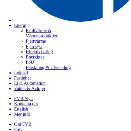
Energi
Kraftvärme &
Värmeproduktion
Fjärrvärme
Fjärrkyla
Effektivisering
Energigas
FoU
Forskning & Utveckling
Industri
Fastighet
El & Automation
Vatten & Avlopp
FVB Nytt
Kontakta oss
English
Mer info
Om FVB
FoU