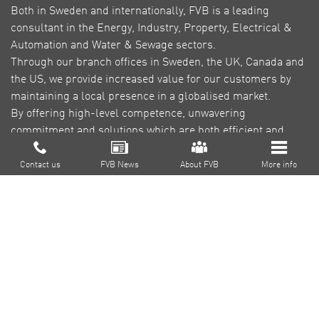
Both in Sweden and internationally, FVB is a leading
consultant in the Energy, Industry, Property, Electrical &
Automation and Water & Sewage sectors.
Through our branch offices in Sweden, the UK, Canada and
the US, we provide increased value for our customers by
maintaining a local presence in a globalised market.
By offering high-level competence, unwavering
commitment and solutions which are both efficient and
green, our goal is to reduce environmental impact,
About FVB
contribute to a sustainable society and create profitability
Contact us
FVB News
About FVB
More info
for our customers.
Research & Development
Education
About Cookies
Privacy Policy