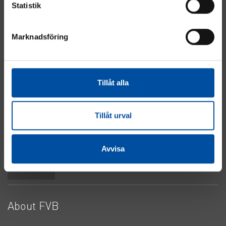
Statistik
Marknadsföring
Energy
Industry
Real Estate
Tillåt alla
Electrical & Automation
Water & Sewage
About Cookies
Tillåt urval
Privacy Policy
Contact Us
Avvisa
Top
About FVB