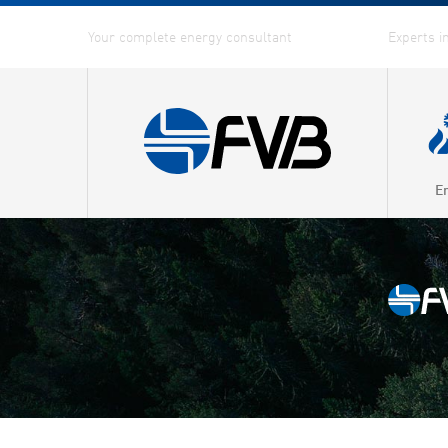
E
Combin
Distric
Distric
Energy
Fuel G