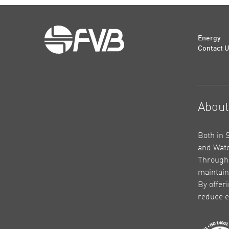
Energy
Contact 
Abou
Both in 
and Wate
Through 
maintain
By offer
reduce e