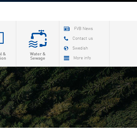
FVB News
Contact us
Swedish
al &
Water &
More info
ion
Sewage
About FVB
R & D
Education
About Cookies
Privacy Policy