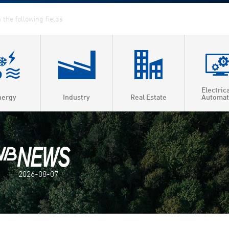
Electric
nergy
Industry
Real Estate
Automat
ed Heat & Power
t heating
t cooling
2026-08-07
 efficiency
as