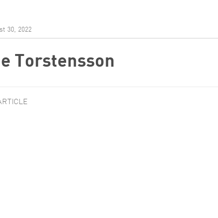
ch & Development
t 30, 2022
e Torstensson
ARTICLE