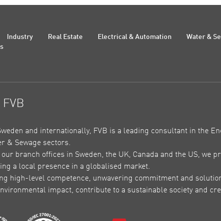
Industry
Real Estate
Electrical & Automation
Water & S
Us
t FVB
Sweden and internationally, FVB is a leading consultant in the En
r & Sewage sectors.
our branch offices in Sweden, the UK, Canada and the US, we pr
ing a local presence in a globalised market.
ing high-level competence, unwavering commitment and solutions 
nvironmental impact, contribute to a sustainable society and crea